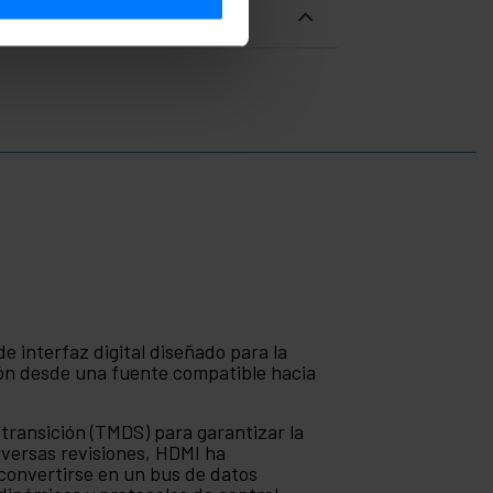
e interfaz digital diseñado para la
ión desde una fuente compatible hacia
r transición (TMDS) para garantizar la
diversas revisiones, HDMI ha
 convertirse en un bus de datos