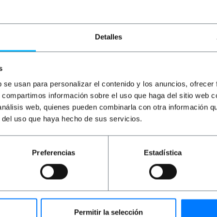
lo.
, jack para IR, jack para alimentación.
limentación de 5 VDC.
Detalles
s
b se usan para personalizar el contenido y los anuncios, ofrecer
s, compartimos información sobre el uso que haga del sitio web 
ofundidad x alto): 19.6 x 9.8 x 3.1 cm
 análisis web, quienes pueden combinarla con otra información q
r del uso que haya hecho de sus servicios.
 x 6.1 cm
Preferencias
Estadística
Permitir la selección