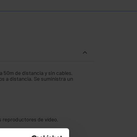
a 50m de distancia y sin cables.
s a distancia. Se suministra un
os reproductores de vídeo.