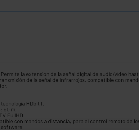
ermite la extensión de la señal digital de audio/vídeo hast
ansmisión de la señal de infrarrojos, compatible con mando
tor.
tecnología HDbitT.
: 50 m.
TV FullHD.
atible con mandos a distancia, para el control remoto de l
e software.
38 x 31 mm.