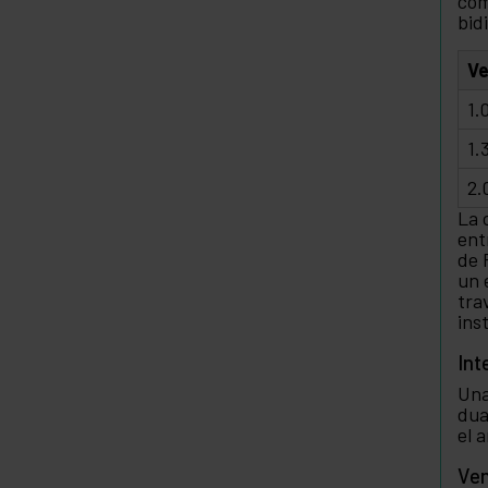
com
bid
Ve
1.
1.
2.
La 
ent
de 
un 
tra
ins
Int
Una
dua
el 
Ven