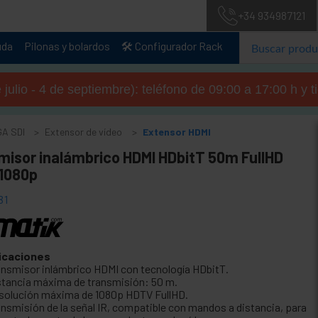
+34 934987121
uda
Pilonas y bolardos
🛠️ Configurador Rack
julio - 4 de septiembre): teléfono de 09:00 a 17:00 h y 
GA SDI
Extensor de vídeo
Extensor HDMI
misor inalámbrico HDMI HDbitT 50m FullHD
1080p
81
icaciones
ansmisor inlámbrico HDMI con tecnología HDbitT.
stancia máxima de transmisión: 50 m.
solución máxima de 1080p HDTV FullHD.
ansmisión de la señal IR, compatible con mandos a distancia, para