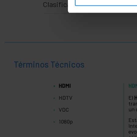
Clasificación
Términos Técnicos
HDMI
HD
HDTV
El
tra
un 
VDC
Est
1080p
int
evo