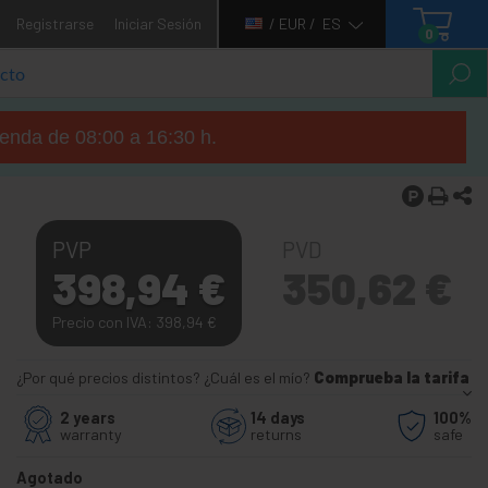
Registrarse
Iniciar Sesión
/ EUR /
ES
0
tienda de 08:00 a 16:30 h.
PVP
PVD
398,94
€
350,62
€
Precio con IVA: 398,94
€
¿Por qué precios distintos? ¿Cuál es el mío?
Comprueba la tarifa
2 years
14 days
100%
warranty
returns
safe
Agotado