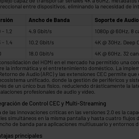
plejo capaz de transportar señales 4K a 60Hz, metadatos d
ireccional entre dispositivos, eliminando la necesidad de in
rsión
Ancho de Banda
Soporte de Audi
0 - 1.2
4.9 Gbit/s
1080p @ 60Hz, 8 
3 - 1.4
10.2 Gbit/s
4K @ 30Hz, Deep C
0
18.0 Gbit/s
4K @ 60Hz, 32 can
consolidación del HDMI en el mercado ha permitido una co
re la informática y el entretenimiento doméstico. La impl
Retorno de Audio (ARC) y las extensiones CEC permite qu
ecosistema unificado, donde la gestión de periféricos y sis
vés de un único bus físico, reduciendo drásticamente la late
talaciones profesionales de audio y vídeo.
egración de Control CEC y Multi-Streaming
 de las innovaciones críticas en las versiones 2.0 es la cap
les simultáneos en la misma pantalla y hasta cuatro flujos
ancho de banda para aplicaciones multiusuario y entornos 
tajas principales