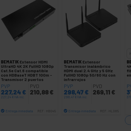
BEMATIK
Extensor HDMI
BEMATIK
Extensor
B
UltraHD 4K 2K FullHD 1080p
Transmisor inalámbrico
4K
Cat.5e Cat.6 compatible
HDMI dual 2.4 GHz y 5 GHz
fi
con HDBaseT HDBT 100m -
FullHD 1080p 50/60 Hz con
em
Transmisor 2 puertos
infrarrojos
PVP
PVD
PVP
PVD
P
227,24
€
210,88
€
298,47
€
269,11
€
3
227,24
€
IVA inc.
298,47
€
IVA inc.
37
Entrega inmediata
Entrega inmediata
REF:
HB045
REF:
HL085
Cantidad
Cantidad