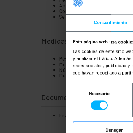
Antena orientable en cada módu
Conectores de cada módulo: HDMI
Se suministran dos fuentes de a
Consentimiento
Medidas y pesos
Esta página web usa cookie
Las cookies de este sitio we
Peso bruto: 1.87 kg
y analizar el tráfico. Ademá
Medidas del producto (ancho x pr
redes sociales, publicidad y
Número de paquetes: 1
que hayan recopilado a parti
Medidas del paquete: 44.4 x 25.4
Selección
Necesario
de
Documentación
consentimiento
Ficha de producto 1
Denegar