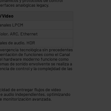
inámicos y protocolos de control
terfaces analógicas legacy.
o/Vídeo
canales LPCM
olor, ARC, Ethernet
ales de audio, HDR
nvergencia tecnológica sin precedentes
ementación de funciones como el Canal
e el hardware moderno funcione como
temas de sonido envolvente se realiza a
ncia de control y la complejidad de las
acidad de entregar flujos de vídeo
 de audio independientes, optimizando
de monitorización avanzada.