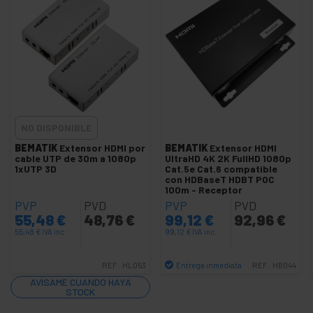
Extensor VGA
Interface VGA, DVI y HDMI
+
Multiplicador de vídeo
+
Vídeo SDI HD-SDI SD-SDI 3G-SDI
Iluminación
+
NO DISPONIBLE
y
sonorización
BEMATIK
Extensor HDMI por
BEMATIK
Extensor HDMI
cable UTP de 30m a 1080p
UltraHD 4K 2K FullHD 1080p
+
Fotografía
1xUTP 3D
Cat.5e Cat.6 compatible
con HDBaseT HDBT POC
100m - Receptor
+
Herramientas
PVP
PVD
PVP
PVD
y ferretería
55,48
€
48,76
€
99,12
€
92,96
€
Seguridad,
+
55,48
€
IVA inc.
99,12
€
IVA inc.
alarmas y
control
Entrega inmediata
REF:
HL053
REF:
HB044
+
Electrónica
Cantidad
AVÍSAME CUANDO HAYA
y gadgets
STOCK
Hogar y