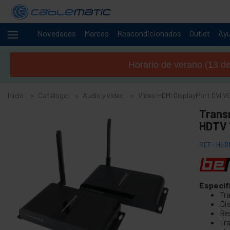
Novedades
Marcas
Reacondicionados
Outlet
Ay
Cables
+
y
Horario de verano (13 de 
redes
+
Racks y
servidores
Inicio
Catálogo
Audio y vídeo
Vídeo HDMI DisplayPort DVI V
Audio
-
Trans
y
HDTV 
vídeo
+
Accesorios de audio y vídeo
REF:
HL0
+
Accesorios para GoPro
+
Audioguía inalámbrica
Especif
+
Cámaras y accesorios para CCTV
Tr
+
Di
Pantalla de proyección y proyector
Re
+
Soporte de televisión y ordenador
Tr