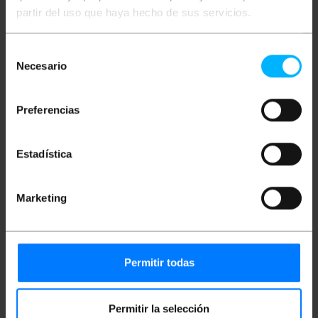
Adaptador Lucent MC-macho en un extremo
partir del uso que haya hecho de sus servicios.
SMA-macho en el otro extremo
Ideal para uso con antenas externas
Compatible con 802.11b/g/n
Selección
Conexión segura con el punto de acceso
Necesario
Fácil instalación y configuración
de
Su diseño ergonómico asegura una conexión
consentimiento
estable
Conexión con antenas de larga distancia
Preferencias
Potencia de señal optimizada
Gama de frecuencia de 2.4GHz a 2.5GHz
Ideal para uso en hogares, oficinas, etc.
Apto para uso en exteriores
Estadística
Cable de conexión de alta calidad
Marketing
Medidas y pesos
Peso bruto: 10 g
Permitir todas
Número de paquetes: 1
Permitir la selección
Clasificación