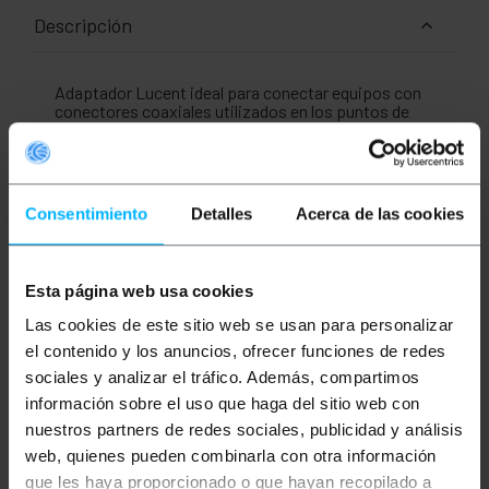
Descripción
Adaptador Lucent ideal para conectar equipos con
conectores coaxiales utilizados en los puntos de
acceso, así como adaptadores wireless 802.11. Está
equipado con un conector MC-macho en un extremo
y un conector SMA-macho en el otro. Esta
herramienta de conexión es perfecta para conectar
antenas y su cableado de forma segura y fiable.
Consentimiento
Detalles
Acerca de las cookies
Gracias a su versatilidad, se puede utilizar en
diferentes entornos de conexión, ofreciendo la
mejor compatibilidad con los equipos de conexión.
Está hecho para proporcionar una conexión
Esta página web usa cookies
confiable con los puntos de acceso y adaptadores
wireless 802.11.
Las cookies de este sitio web se usan para personalizar
el contenido y los anuncios, ofrecer funciones de redes
Especificaciones
sociales y analizar el tráfico. Además, compartimos
Adaptador Lucent MC-Card macho / SMA-
información sobre el uso que haga del sitio web con
macho
Adaptador basado en conectores coaxiales
nuestros partners de redes sociales, publicidad y análisis
Utilizado en los puntos de acceso
web, quienes pueden combinarla con otra información
Adaptadores wireless 802.11 para conexión
con las antenas
que les haya proporcionado o que hayan recopilado a