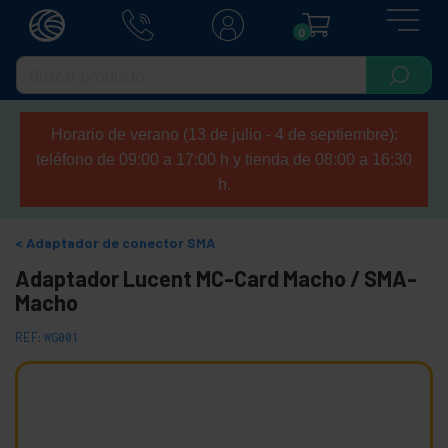
0
Horario de verano (13 de julio - 4 de septiembre):
teléfono de 09:00 a 17:00 h y tienda de 08:00 a 16:30
h.
Adaptador de conector SMA
Adaptador Lucent MC-Card Macho / SMA-
Macho
REF:
WG001