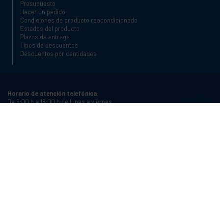
Presupuesto
Hacer un pedido
Condiciones de producto reacondicionado
Estados del producto
Plazos de entrega
Tipos de descuentos
Descuentos por cantidades
Horario de atención telefónica:
De 9:00 h a 18:00 h de lunes a viernes
Teléfono:
+34 934987121
Correo electrónico:
info@cablematic.com
Horario de tienda:
De 8:00 h a 17:00 h de lunes a viernes
Cablematic Dos Mil SLU, Santander 61, 08020 Barcelona, Spain