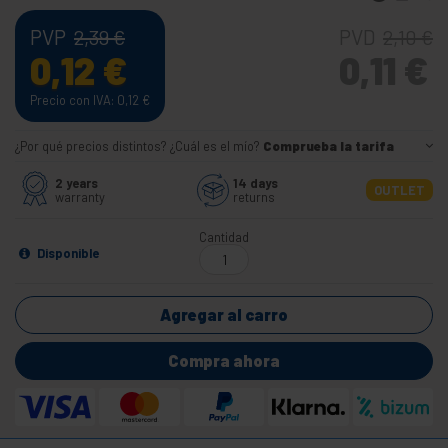
PVP
PVD
2,39
€
2,10
€
0,12
€
0,11
€
Precio con IVA: 0,12
€
¿Por qué precios distintos? ¿Cuál es el mío?
Comprueba la tarifa
2 years
14 days
OUTLET
warranty
returns
Cantidad
Disponible
Agregar al carro
Compra ahora