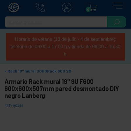
0
Horario de verano (13 de julio - 4 de septiembre):
teléfono de 09:00 a 17:00 h y tienda de 08:00 a 16:30
h.
Rack 19" mural SOHORack 600 2X
Armario Rack mural 19" 9U F600
600x600x507mm pared desmontado DIY
negro Lanberg
REF:
WK344