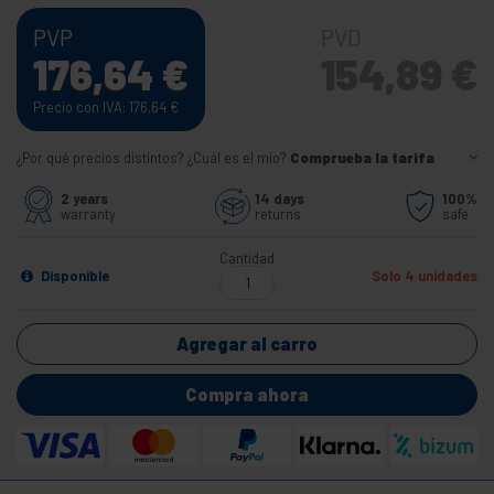
PVP
PVD
176,64
€
154,89
€
Precio con IVA: 176,64
€
¿Por qué precios distintos? ¿Cuál es el mío?
Comprueba la tarifa
2 years
14 days
100%
warranty
returns
safe
Cantidad
Disponible
Solo 4 unidades
Agregar al carro
Compra ahora