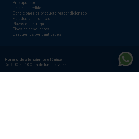
Presupuesto
Hacer un pedido
Condiciones de producto reacondicionado
Estados del producto
Plazos de entrega
Tipos de descuentos
Descuentos por cantidades
Horario de atención telefónica:
De 9:00 h a 18:00 h de lunes a viernes
Teléfono:
+34 934987121
Correo electrónico:
info@cablematic.com
Horario de tienda:
De 8:00 h a 17:00 h de lunes a viernes
Cablematic Dos Mil SLU, Santander 61, 08020 Barcelona, Spain