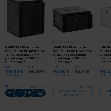
NO DISPONIBLE
NO DISP
RACKMATIC
Armario
RACKMATIC
Armario
LANBE
rack mural 19'' pivotante
rack mural 19'' pivotante
mural 
15U 600x550x770mm
6U 600x550x360mm
600x6
pared negro SOHORack
pared negro SOHORack
desmon
GO montado
GO montado
Lanbe
PVP
PVD
PVP
PVD
PVP
198,00
€
154,69
€
147,60
€
115,31
€
162,
198,00
€
IVA inc.
147,60
€
IVA inc.
162,92
€
IV
Entrega inmediata
REF:
WK045
REF:
WK042
Cantidad
AVÍSAME CUANDO
AV
HAYA STOCK