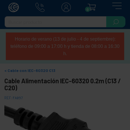
0
Horario de verano (13 de julio - 4 de septiembre):
teléfono de 09:00 a 17:00 h y tienda de 08:00 a 16:30
h.
Cable con IEC-60320 C13
Cable Alimentación IEC-60320 0.2m (C13 /
C20)
REF:
FA097