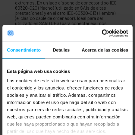
extremos. En un lado dispone de conector tipo IEC-
60320-C20 (Macho) (utilizado en SAIs de altas
prestaciones) y en el otro IEC-60320-C13 (Hembra)
(el clásico cable de ordenador). Ideal para ser
utilizado en SAIs (UPS) para conectar equipos
eléctricos que dispongan de un enchufe estándar.
Longitud del cable de 0.2m.
Consentimiento
Detalles
Acerca de las cookies
Medidas y pesos
Peso bruto: 100 g
Esta página web usa cookies
Medidas del producto (ancho x profundidad x
alto): 34.0 x 3.4 x 2.5 cm
Las cookies de este sitio web se usan para personalizar
Número de paquetes: 1
el contenido y los anuncios, ofrecer funciones de redes
Medidas del paquete: 34.0 x 3.4 x 2.5 cm
sociales y analizar el tráfico. Además, compartimos
información sobre el uso que haga del sitio web con
Documentación
nuestros partners de redes sociales, publicidad y análisis
web, quienes pueden combinarla con otra información
que les haya proporcionado o que hayan recopilado a
Ficha de producto 1
Ficha de producto 2
partir del uso que haya hecho de sus servicios.