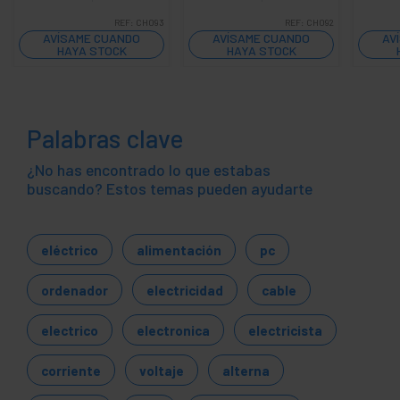
REF:
CH093
REF:
CH092
AVÍSAME CUANDO
AVÍSAME CUANDO
AV
HAYA STOCK
HAYA STOCK
Palabras clave
¿No has encontrado lo que estabas
buscando? Estos temas pueden ayudarte
eléctrico
alimentación
pc
ordenador
electricidad
cable
electrico
electronica
electricista
corriente
voltaje
alterna