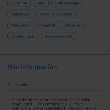
continua
AVR
Sobretensión
Onda Pura
corte de corriente
Networking
Rack 19
baterías
servidor rack
accesorios rack
Más información
Descripción
Cable de alimentación eléctrica tripolar de color
negro, tipo H05VV y con hilos de 0,75mm de
diámetro. Dispone de enchufes tripolares en ambos