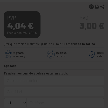
PVP
PVD
4,04
€
3,00
€
Precio con IVA: 4,04
€
¿Por qué precios distintos? ¿Cuál es el mío?
Comprueba la tarifa
2 years
14 days
100%
warranty
returns
safe
Agotado
Te avisamos cuando vuelva a estar en stock.
Correo electrónico
Cantidad
Teléfono