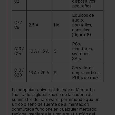
C2
dispositivos
pequeños.
Equipos de
audio,
C7 /
2.5 A
No
portátiles,
C8
consolas
(figura-8).
PCs,
C13 /
monitores,
10 A / 15 A
Sí
C14
switches,
SAIs.
Servidores
C19 /
16 A / 20 A
Sí
empresariales,
C20
PDUs de rack.
La adopción universal de este estándar ha
facilitado la globalización de la cadena de
suministro de hardware, permitiendo que un
único diseño de fuente de alimentación
conmutada funcione en cualquier mercado
regional mediante la simple sustitución del