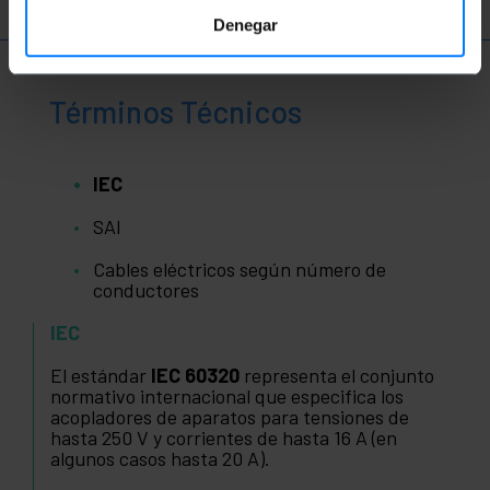
Denegar
Términos Técnicos
IEC
SAI
Cables eléctricos según número de
conductores
IEC
El estándar
IEC 60320
representa el conjunto
normativo internacional que especifica los
acopladores de aparatos para tensiones de
hasta 250 V y corrientes de hasta 16 A (en
algunos casos hasta 20 A).