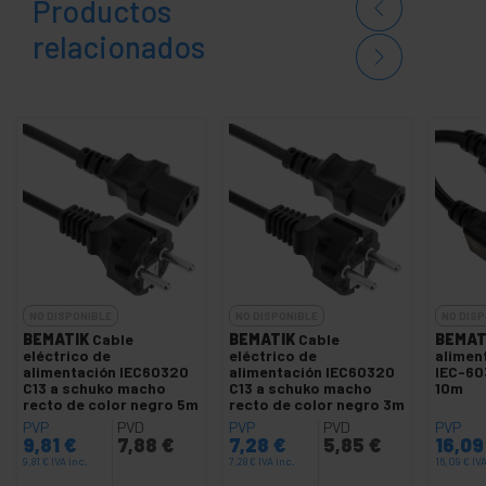
Productos
relacionados
NO DISPONIBLE
NO DISPONIBLE
NO DISP
BEMATIK
Cable
BEMATIK
Cable
BEMAT
eléctrico de
eléctrico de
alimen
alimentación IEC60320
alimentación IEC60320
IEC-60
C13 a schuko macho
C13 a schuko macho
10m
recto de color negro 5m
recto de color negro 3m
PVP
PVD
PVP
PVD
PVP
9,81
€
7,88
€
7,28
€
5,85
€
16,0
9,81
€
IVA inc.
7,28
€
IVA inc.
16,09
€
IVA