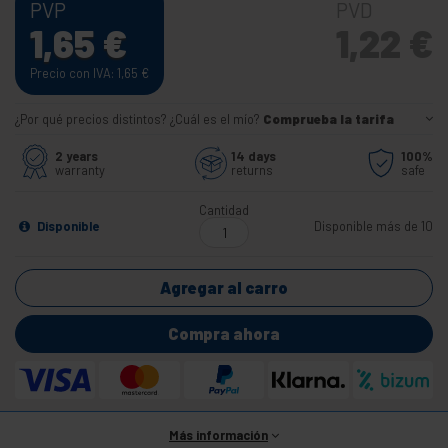
PVP
PVD
1,65
€
1,22
€
Precio con IVA: 1,65
€
¿Por qué precios distintos? ¿Cuál es el mío?
Comprueba la tarifa
2 years
14 days
100%
warranty
returns
safe
Cantidad
Disponible
Disponible más de 10
Agregar al carro
Compra ahora
Más información