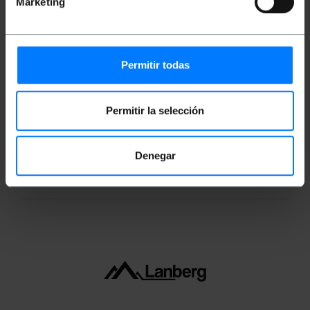
Marketing
Medidas y pesos
Permitir todas
Peso bruto: 18 g
Medidas del producto (ancho x profundidad x
Permitir la selección
alto): 10.0 x 10.0 x 1.0 cm
Número de paquetes: 1
Medidas del paquete: 12.0 x 12.0 x 1.0 cm
Denegar
Clasificación