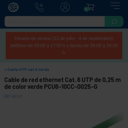
0
Horario de verano (13 de julio - 4 de septiembre):
teléfono de 09:00 a 17:00 h y tienda de 08:00 a 16:30
h.
Cable UTP cat.6 verde
Cable de red ethernet Cat. 6 UTP de 0,25 m
de color verde PCU6-10CC-0025-G
REF:
RJ121