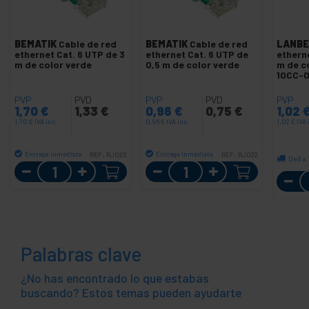
BEMATIK
Cable de red
BEMATIK
Cable de red
LANBE
ethernet Cat. 6 UTP de 3
ethernet Cat. 6 UTP de
etherne
m de color verde
0,5 m de color verde
m de c
10CC-
PVP
PVD
PVP
PVD
PVP
1,70
€
1,33
€
0,96
€
0,75
€
1,02
1,70
€
IVA inc.
0,96
€
IVA inc.
1,02
€
IVA 
Entrega inmediata
Entrega inmediata
REF:
RJ025
REF:
RJ022
De 8 a
Cantidad
Cantidad
Palabras clave
¿No has encontrado lo que estabas
buscando? Estos temas pueden ayudarte