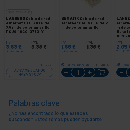
NO DISPONIBLE
LANBERG
Cable de red
BEMATIK
Cable de red
LANBE
ethernet Cat. 6 UTP de
ethernet Cat. 6 UTP de 2
etherne
7,5 m de color amarillo
m de color amarillo
m de c
PCU6-10CC-0750-Y
fluke 
10CC-0
PVP
PVD
PVP
PVD
PVP
3,63
€
3,38
€
1,68
€
1,36
€
2,05
3,63
€
IVA inc.
1,68
€
IVA inc.
2,05
€
IVA
Entrega inmediata
De 9 a 
REF:
RJ240
REF:
RJ034
Cantidad
AVÍSAME CUANDO
HAYA STOCK
Palabras clave
¿No has encontrado lo que estabas
buscando? Estos temas pueden ayudarte