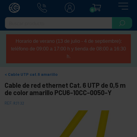
0
Horario de verano (13 de julio - 4 de septiembre):
teléfono de 09:00 a 17:00 h y tienda de 08:00 a 16:30
h.
Cable UTP cat.6 amarillo
Cable de red ethernet Cat. 6 UTP de 0,5 m
de color amarillo PCU6-10CC-0050-Y
REF:
RJ132