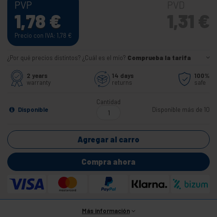
PVP
PVD
1,78
€
1,31
€
Precio con IVA: 1,78
€
¿Por qué precios distintos? ¿Cuál es el mío?
Comprueba la tarifa
2 years
14 days
100%
warranty
returns
safe
Cantidad
Disponible
Disponible más de 10
Agregar al carro
Compra ahora
Más información