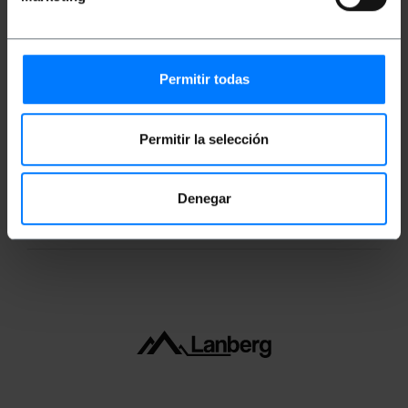
Medidas y pesos
Permitir todas
Peso bruto: 24 g
Medidas del producto (ancho x profundidad x
alto): 10.0 x 10.0 x 1.0 cm
Permitir la selección
Número de paquetes: 1
Medidas del paquete: 21.0 x 17.0 x 1.0 cm
Denegar
Clasificación