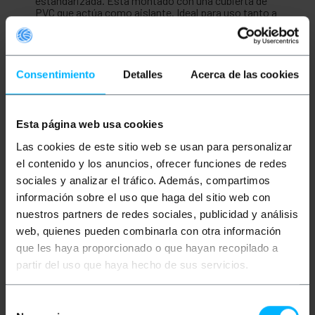
estandarizada. Está montado con una cubierta de
PVC que actúa como aislante. Ideal para uso tanto a
nivel doméstico como empresarial (uso
profesional). Permite interconectar dispositivos
que dispongan de conexión ethernet tales como,
portátiles, ordenadores, cámaras de seguridad,
puntos de acceso, servidores, discos duros en
Consentimiento
Detalles
Acerca de las cookies
formato NAS y electrónica de red como router,
switch, módems consolas, dispositivos PoE
(Power Over Ethernet), centro de datos y cualquier
dispositivo que requiera conexión a internet
Esta página web usa cookies
mediante banda ancha. También pueden ser
utilizados para la transmisión de vídeo junto con
Las cookies de este sitio web se usan para personalizar
kits transmisores de vídeo especiales. Diseño con
el contenido y los anuncios, ofrecer funciones de redes
pares trenzados con el objetivo de reducir al
máximo las interferencias eléctricas y acorde a la
sociales y analizar el tráfico. Además, compartimos
normativa mas exigente. .
información sobre el uso que haga del sitio web con
nuestros partners de redes sociales, publicidad y análisis
Especificaciones
web, quienes pueden combinarla con otra información
Cable de red ethernet RJ45 de categoría 6 UTP
que les haya proporcionado o que hayan recopilado a
(Cat. 6).
Longitud del cable de 2 m.
partir del uso que haya hecho de sus servicios.
Cable ethernet de color rojo.
Velocidad de transmisión: 1Gbps (1000Mbps)
sobre 100 metros.
Selección
Ancho de banda máximo por normativa: 250