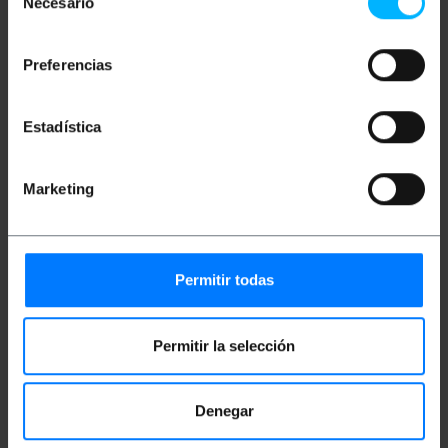
Necesario
de
MHz.
Conectores RJ45 con pestaña de bloqueo.
consentimiento
Preferencias
Medidas y pesos
Estadística
Peso bruto: 60 g
Medidas del producto (ancho x profundidad x
Marketing
alto): 11.0 x 11.0 x 2.0 cm
Número de paquetes: 1
Medidas del paquete: 11.0 x 11.0 x 2.0 cm
Permitir todas
Documentación
Permitir la selección
Ficha de producto 1
Denegar
Clasificación