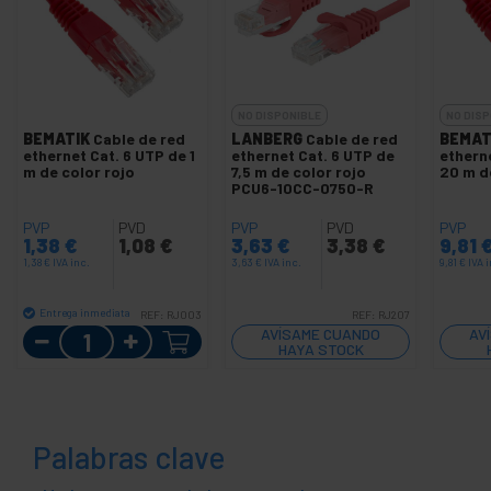
NO DISPONIBLE
NO DISP
BEMATIK
Cable de red
LANBERG
Cable de red
BEMAT
ethernet Cat. 6 UTP de 1
ethernet Cat. 6 UTP de
ethern
m de color rojo
7,5 m de color rojo
20 m d
PCU6-10CC-0750-R
PVP
PVD
PVP
PVD
PVP
1,38
€
1,08
€
3,63
€
3,38
€
9,81
1,38
€
IVA inc.
3,63
€
IVA inc.
9,81
€
IVA 
Entrega inmediata
REF:
RJ003
REF:
RJ207
Cantidad
AVÍSAME CUANDO
AV
HAYA STOCK
Palabras clave