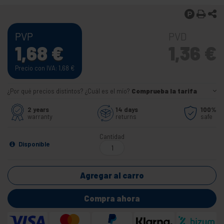
PVP
PVD
1,68
€
1,36
€
Precio con IVA: 1,68
€
¿Por qué precios distintos? ¿Cuál es el mío?
Comprueba la tarifa
2 years
14 days
100%
warranty
returns
safe
Cantidad
Disponible
Agregar al carro
Compra ahora