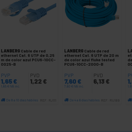
LANBERG
Cable de red
LANBERG
Cable de red
L
ethernet Cat. 6 UTP de 0,25
ethernet Cat. 6 UTP de 20 m
et
m de color azul PCU6-10CC-
de color azul fluke tested
de
0025-B
PCU6-10CC-2000-B
0
PVP
PVD
PVP
PVD
P
1,65
€
1,22
€
7,60
€
6,13
€
1
1,65
€
IVA inc.
7,60
€
IVA inc.
1,
De 8 a 10 días hábiles
De 4 a 6 días hábiles
REF:
RJ111
REF:
RU189
Cantidad
Cantidad