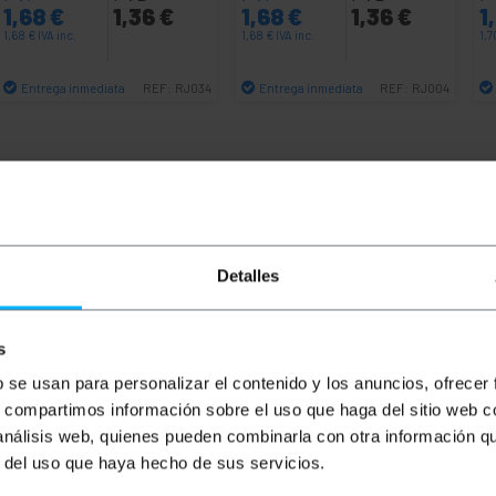
1,68
€
1,36
€
1,68
€
1,36
€
1
1,68
€
IVA inc.
1,68
€
IVA inc.
1,
Entrega inmediata
Entrega inmediata
REF:
RJ034
REF:
RJ004
Cantidad
Cantidad
Detalles
s
b se usan para personalizar el contenido y los anuncios, ofrecer
s, compartimos información sobre el uso que haga del sitio web 
ía 6 UTP (Cat.6) de 2 m y de color azul que permite tanto l
 análisis web, quienes pueden combinarla con otra información q
on una cubierta de PVC que actúa como aislante. Ideal pa
r del uso que haya hecho de sus servicios.
e interconectar dispositivos que dispongan de conexión ethe
untos de acceso, servidores, discos duros en formato NAS 