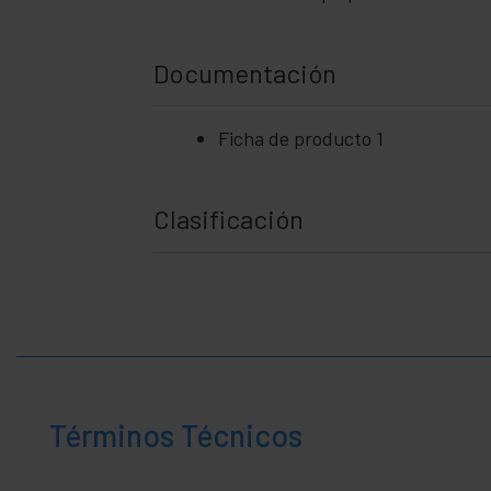
+
Hogar y
empresa
+
Tiempo
Documentación
libre
+
Area
Médica
Ficha de producto 1
Clasificación
Términos Técnicos