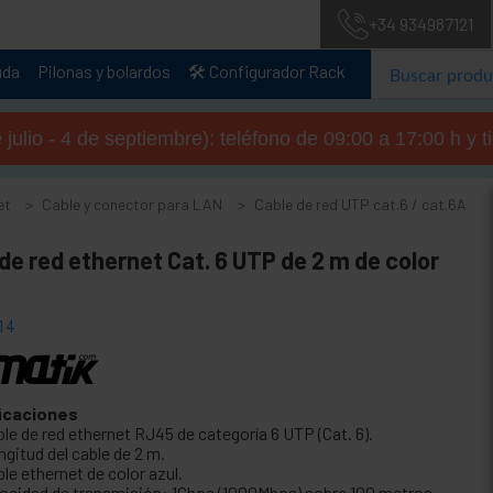
+34 934987121
uda
Pilonas y bolardos
🛠️ Configurador Rack
julio - 4 de septiembre): teléfono de 09:00 a 17:00 h y 
et
Cable y conector para LAN
Cable de red UTP cat.6 / cat.6A
de red ethernet Cat. 6 UTP de 2 m de color
14
icaciones
le de red ethernet RJ45 de categoría 6 UTP (Cat. 6).
gitud del cable de 2 m.
le ethernet de color azul.
locidad de transmisión: 1Gbps (1000Mbps) sobre 100 metros.