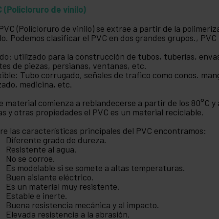
 (Policloruro de vinilo)
PVC (Policloruro de vinilo) se extrae a partir de la polimer
ilo. Podemos clasificar el PVC en dos grandes grupos., PVC r
ido: utilizado para la construcción de tubos, tuberías, env
tes de piezas, persianas, ventanas, etc.
xible: Tubo corrugado, señales de trafico como conos. mang
zado, medicina, etc.
e material comienza a reblandecerse a partir de los 80°C y 
as y otras propiedades el PVC es un material reciclable.
re las características principales del PVC encontramos:
Diferente grado de dureza.
Resistente al agua.
No se corroe.
Es modelable si se somete a altas temperaturas.
Buen aislante eléctrico.
Es un material muy resistente.
Estable e inerte.
Buena resistencia mecánica y al impacto.
Elevada resistencia a la abrasión.