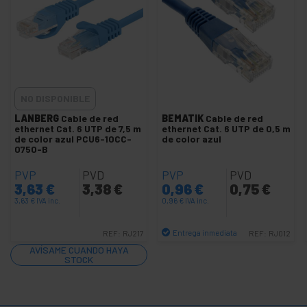
+
Cable de red SFTP cat.8 LSHF
+
Cable de red SSTP cat.7
+
Cable de red UTP cat.5e
-
Cable de red UTP cat.6 / cat.6A
Accesorios UTP cat.6
NO DISPONIBLE
Bobina UTP cat.6 / cat.6A
LANBERG
Cable de red
BEMATIK
Cable de red
ethernet Cat. 6 UTP de 7,5 m
ethernet Cat. 6 UTP de 0,5 m
-
Latiguillo UTP cat.6
de color azul PCU6-10CC-
de color azul
0750-B
Cable UTP cat.6 amarillo
PVP
PVD
PVP
PVD
Cable UTP cat.6 azul
3,63
€
3,38
€
0,96
€
0,75
€
Cable UTP cat.6 blanco
3,63
€
IVA inc.
0,96
€
IVA inc.
Cable UTP cat.6 gris
Entrega inmediata
REF:
RJ217
REF:
RJ012
Cable UTP cat.6 naranja
Cantidad
AVÍSAME CUANDO HAYA
STOCK
Cable UTP cat.6 negro
Cable UTP cat.6 rojo
Cable UTP cat.6 verde