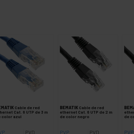
EMATIK
Cable de red
BEMATIK
Cable de red
BEM
hernet Cat. 6 UTP de 3 m
ethernet Cat. 6 UTP de 2 m
ethe
 color azul
de color negro
de c
VP
PVD
PVP
PVD
PVP