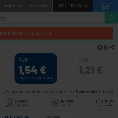
Registrarse
Iniciar Sesión
/ EUR /
ES
0
tienda de 08:00 a 16:30 h.
PVP
PVD
1,54
€
1,21
€
Precio con IVA: 1,54
€
¿Por qué precios distintos? ¿Cuál es el mío?
Comprueba la tarifa
2 years
14 days
100%
warranty
returns
safe
Cantidad
Disponible