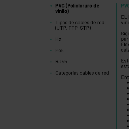
PVC (Policloruro de
PVC
vinilo)
EL 
Tipos de cables de red
vin
(UTP, FTP, STP)
Ríg
par
Hz
Fle
cal
PoE
Est
RJ45
est
Categorías cables de red
Ent