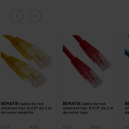
BEMATIK
Cable de red
BEMATIK
Cable de red
B
ethernet Cat. 6 UTP de 2 m
ethernet Cat. 6 UTP de 2 m
et
de color amarillo
de color rojo
de
PVP
PVD
PVP
PVD
P