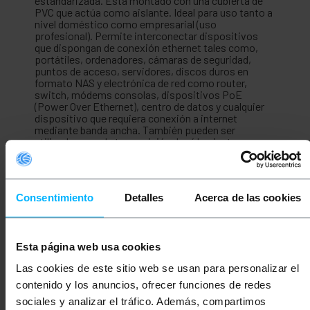
estandarizada. Está montado con una cubierta de
PVC que actúa como aislante. Ideal para uso tanto a
nivel doméstico como empresarial (uso
profesional). Permite interconectar dispositivos
que dispongan de conexión ethernet tales como,
portátiles, ordenadores, cámaras de seguridad,
puntos de acceso, servidores, discos duros en
formato NAS y electrónica de red como router,
switch, módems consolas, dispositivos PoE
(Power Over Ethernet), centro de datos y cualquier
dispositivo que requiera conexión a internet
mediante banda ancha. También pueden ser
utilizados para la transmisión de vídeo junto con
kits transmisores de vídeo especiales. Diseño con
pares trenzados con el objetivo de reducir al
máximo las interferencias eléctricas y acorde a la
normativa mas exigente. .
Consentimiento
Detalles
Acerca de las cookies
Especificaciones
Cable de red ethernet RJ45 de categoría 6 UTP
Esta página web usa cookies
(Cat. 6).
Longitud del cable de 5 m.
Las cookies de este sitio web se usan para personalizar el
Cable ethernet de color azul.
Velocidad de transmisión: 1Gbps (1000Mbps)
contenido y los anuncios, ofrecer funciones de redes
sobre 100 metros.
sociales y analizar el tráfico. Además, compartimos
Ancho de banda máximo por normativa: 250