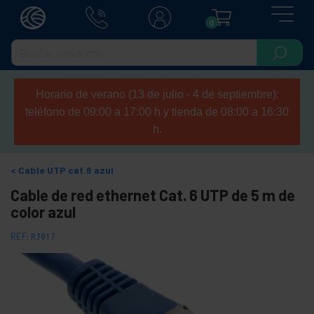
0
Horario de verano (13 de julio - 4 de septiembre):
teléfono de 09:00 a 17:00 h y tienda de 08:00 a 16:30
h.
Cable UTP cat.6 azul
Cable de red ethernet Cat. 6 UTP de 5 m de
color azul
REF:
RJ017