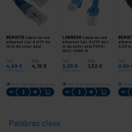
BEMATIK
Cable de red
LANBERG
Cable de red
BEMAT
ethernet Cat. 6 UTP de
ethernet Cat. 6 UTP de 1
ethern
10 m de color azul
m de color azul PCU6-
0,25 m
10CC-0100-B
PVP
PVD
PVP
PVD
PVP
4,99
€
4,15
€
2,05
€
1,52
€
0,89
4,99
€
IVA inc.
2,05
€
IVA inc.
0,89
€
IVA 
De 3 a 5 días hábiles
De 8 a 10 días hábiles
Entreg
REF:
RJ018
REF:
RJ113
Cantidad
Cantidad
Palabras clave