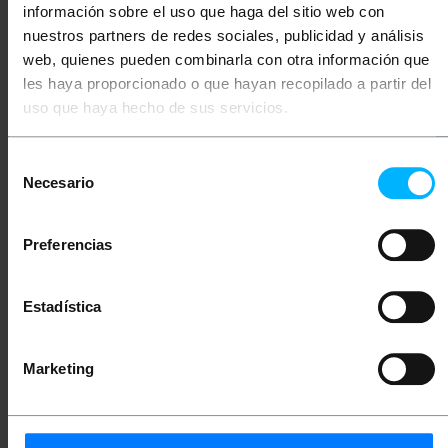
MHz.
información sobre el uso que haga del sitio web con
Conectores RJ45 con pestaña de bloqueo.
nuestros partners de redes sociales, publicidad y análisis
web, quienes pueden combinarla con otra información que
les haya proporcionado o que hayan recopilado a partir del
Medidas y pesos
uso que haya hecho de sus servicios.
Peso bruto: 117 g
Selección
Medidas del producto (ancho x profundidad x
Necesario
de
alto): 10.0 x 10.0 x 3.5 cm
Número de paquetes: 1
consentimiento
Medidas del paquete: 10.0 x 10.0 x 3.5 cm
Preferencias
Documentación
Estadística
Ficha de producto 1
Marketing
Clasificación