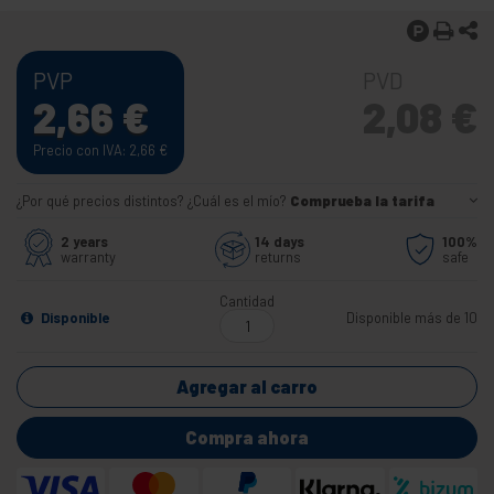
PVP
PVD
2,66
€
2,08
€
Precio con IVA: 2,66
€
¿Por qué precios distintos? ¿Cuál es el mío?
Comprueba la tarifa
2 years
14 days
100%
warranty
returns
safe
Cantidad
Disponible
Disponible más de 10
Agregar al carro
Compra ahora