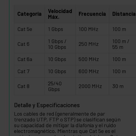
Velocidad
Categoría
Frecuencia
Distancia
Máx.
Cat 5e
1 Gbps
100 MHz
100 m
1 Gbps /
100 m /
Cat 6
250 MHz
10 Gbps
55 m
Cat 6a
10 Gbps
500 MHz
100 m
Cat 7
10 Gbps
600 MHz
100 m
25/40
Cat 8
2000 MHz
30 m
Gbps
Detalle y Especificaciones
Los cables de red (generalmente de par
trenzado UTP, FTP o STP) se clasifican según
su capacidad de mitigar la diafonía y el ruido
electromagnético. Mientras que Cat 5e es el