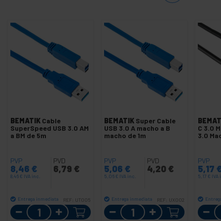
BEMATIK
Cable
BEMATIK
Super Cable
BEMAT
SuperSpeed USB 3.0 AM
USB 3.0 A macho a B
C 3.0 
a BM de 5m
macho de 1m
3.0 Ma
PVP
PVD
PVP
PVD
PVP
8,46
€
6,79
€
5,06
€
4,20
€
5,17
8,46
€
IVA inc.
5,06
€
IVA inc.
5,17
€
IVA 
Entrega inmediata
Entrega inmediata
Entreg
REF:
UT005
REF:
UX002
Cantidad
Cantidad