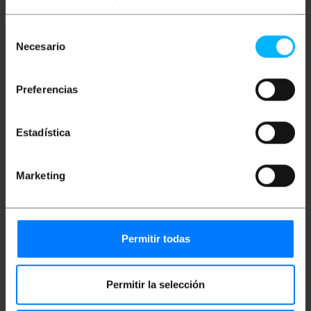
Documentación
Selección
Ficha de producto 1
Necesario
de
consentimiento
Clasificación
Preferencias
Estadística
Marketing
Permitir todas
Vídeos
Permitir la selección