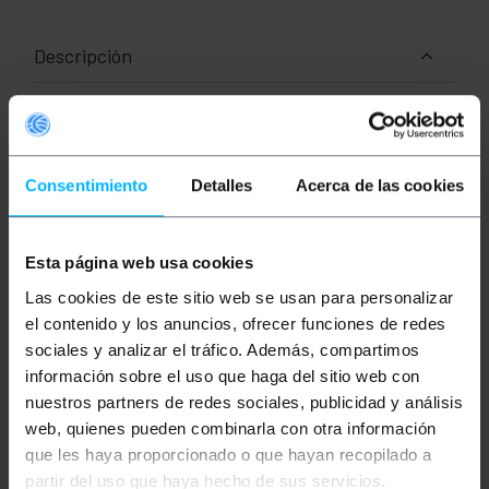
Descripción
Cable USB 3.0 o SuperSpeed USB basado en
conectores USB 3.0 tipo A macho en en un extremo
y B macho en el otro extremo. Cable de color azul o
negro que permite un ancho de banda de 5 Gbps.
Consentimiento
Detalles
Acerca de las cookies
Compatible con USB 2.0 (Hi-Speed USB) y con USB
1.1. Longitud del cable de 0,5 m.
Esta página web usa cookies
Medidas y pesos
Las cookies de este sitio web se usan para personalizar
el contenido y los anuncios, ofrecer funciones de redes
Peso bruto: 40 g
sociales y analizar el tráfico. Además, compartimos
Medidas del producto (ancho x profundidad x
información sobre el uso que haga del sitio web con
alto): 1.6 x 25.0 x 1.7 cm
Número de paquetes: 1
nuestros partners de redes sociales, publicidad y análisis
Medidas del paquete: 19.5 x 10.0 x 1.7 cm
web, quienes pueden combinarla con otra información
que les haya proporcionado o que hayan recopilado a
partir del uso que haya hecho de sus servicios.