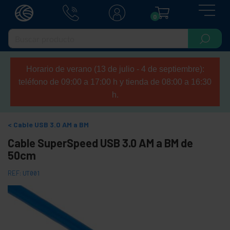
0
Horario de verano (13 de julio - 4 de septiembre):
teléfono de 09:00 a 17:00 h y tienda de 08:00 a 16:30
h.
Cable USB 3.0 AM a BM
Cable SuperSpeed USB 3.0 AM a BM de
50cm
REF:
UT001