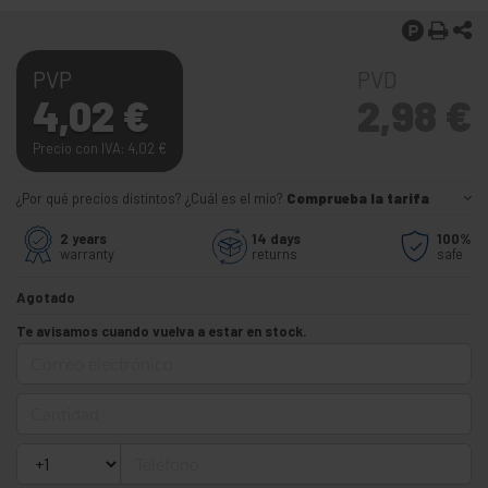
PVP
PVD
4,02
€
2,98
€
Precio con IVA: 4,02
€
¿Por qué precios distintos? ¿Cuál es el mío?
Comprueba la tarifa
2 years
14 days
100%
warranty
returns
safe
Agotado
Te avisamos cuando vuelva a estar en stock.
Correo electrónico
Cantidad
Teléfono