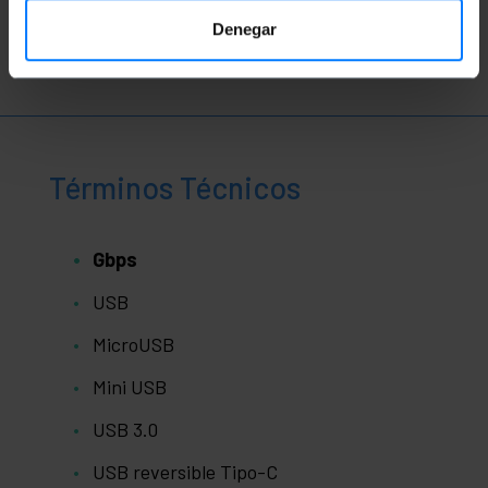
Ver video
Denegar
Términos Técnicos
Gbps
USB
MicroUSB
Mini USB
USB 3.0
USB reversible Tipo-C