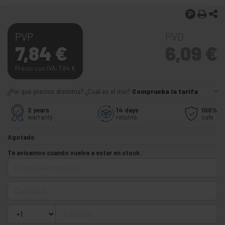
PVP
PVD
7,84
€
6,09
€
Precio con IVA: 7,84
€
¿Por qué precios distintos? ¿Cuál es el mío?
Comprueba la tarifa
2 years
14 days
100%
warranty
returns
safe
Agotado
Te avisamos cuando vuelva a estar en stock.
Correo electrónico
Cantidad
Teléfono