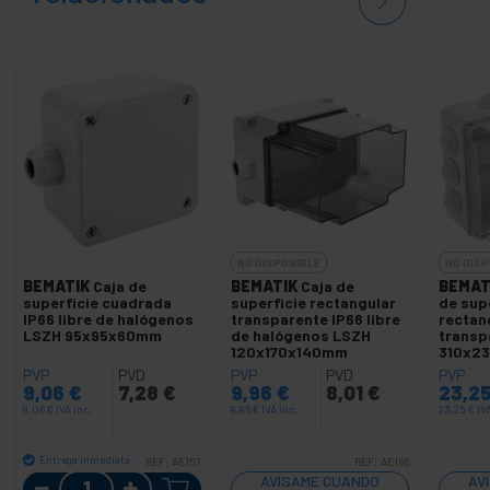
NO DISPONIBLE
NO DISP
BEMATIK
Caja de
BEMATIK
Caja de
BEMAT
superficie cuadrada
superficie rectangular
de sup
IP66 libre de halógenos
transparente IP66 libre
rectan
LSZH 95x95x60mm
de halógenos LSZH
transp
120x170x140mm
310x2
PVP
PVD
PVP
PVD
PVP
9,06
€
7,28
€
9,96
€
8,01
€
23,2
9,06
€
IVA inc.
9,96
€
IVA inc.
23,25
€
IV
Entrega inmediata
REF:
AE157
REF:
AE166
Cantidad
AVÍSAME CUANDO
AV