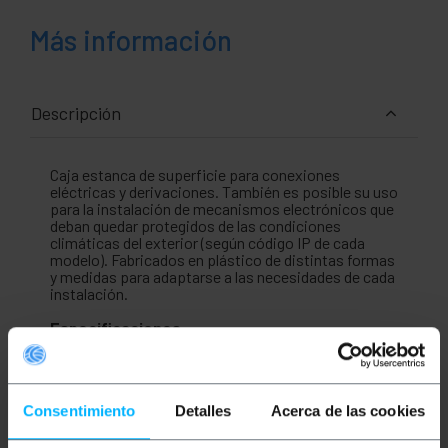
Más información
Descripción
Caja estanca de superficie para conexiones
eléctricas y derivaciones. También es posible su uso
para la instalación de mecanismos electrónicos que
deban quedar protegidos de las condiciones
climáticas del exterior (según código IP de cada
modelo). Fabricados en plástico de distintas formas
y medidas para adaptarse a las necesidades de cada
instalación.
Especificaciones
Caja de superficie. Diseño cuadrado. Ideal
para alojar conexiones y mecanismos
eléctricos.
Medidas: 200 x 80 x 155 mm (ancho x alto x
Consentimiento
Detalles
Acerca de las cookies
fondo).
Fabricado en material plástico.
Grado de protección IP55, evita la entrada