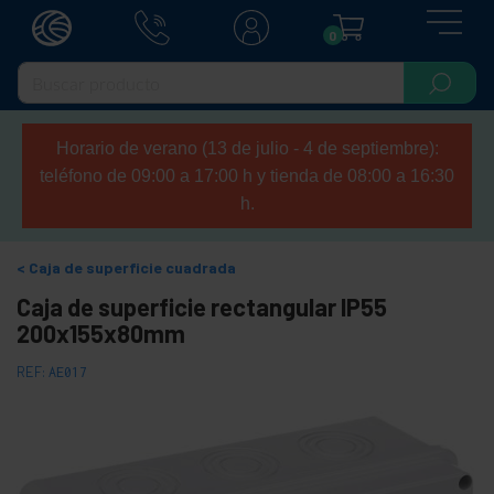
0
Horario de verano (13 de julio - 4 de septiembre):
teléfono de 09:00 a 17:00 h y tienda de 08:00 a 16:30
h.
Caja de superficie cuadrada
Caja de superficie rectangular IP55
200x155x80mm
REF:
AE017