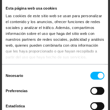
masiva de polvo así como protección contra
la entrada de agua.
Esta página web usa cookies
Dispone de 10 entradas pre-troqueladas para
Las cookies de este sitio web se usan para personalizar
la inserción de tubo de 18 o 36 mm.
Cierre de la tapa mediante 4 tornillos de metal.
el contenido y los anuncios, ofrecer funciones de redes
sociales y analizar el tráfico. Además, compartimos
información sobre el uso que haga del sitio web con
Medidas y pesos
nuestros partners de redes sociales, publicidad y análisis
web, quienes pueden combinarla con otra información
que les haya proporcionado o que hayan recopilado a
Peso bruto: 286 g
Medidas del producto (ancho x profundidad x
partir del uso que haya hecho de sus servicios.
alto): 20.0 x 15.5 x 8.0 cm
Número de paquetes: 1
Medidas del paquete: 20.0 x 15.5 x 8.0 cm
Selección
Necesario
de
consentimiento
Clasificación
Preferencias
Estadística