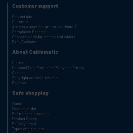
Customer support
Contact info
Our store
Are you a manufacturer or distributor?
Complaints Channel
Charging carts for laptops and tablets
Rack Cabinets
About Cablematic
Our team
Personal Data Protection Policy and Privacy
Cookies
Copyright and legal notices
Reviews
Safe shopping
Quote
Place an order
Refurbished products
Product States
Delivery times
Types of discounts