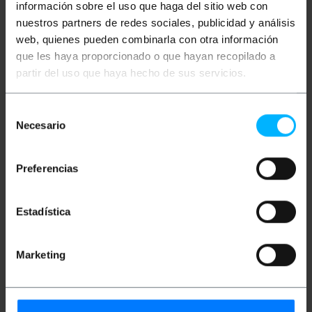
información sobre el uso que haga del sitio web con
nuestros partners de redes sociales, publicidad y análisis
web, quienes pueden combinarla con otra información
que les haya proporcionado o que hayan recopilado a
partir del uso que haya hecho de sus servicios.
BEMATIK
3 m blue Cat. 6
LANBERG
20 m blue Cat.
Selección
FTP Ethernet network
6 FTP Ethernet network
cable
cable PCF6-10CC-2000-
Necesario
de
B
consentimiento
PVP
PVD
PVP
PVD
€
2.30
€
1.80
€
4.76
€
3.72
Preferencias
€
2.30
VAT inc.
€
4.76
VAT inc.
Estadística
Immediate delivery
Immediate delivery
REF:
RU015
REF:
RU128
Quantity
Quantity
Marketing