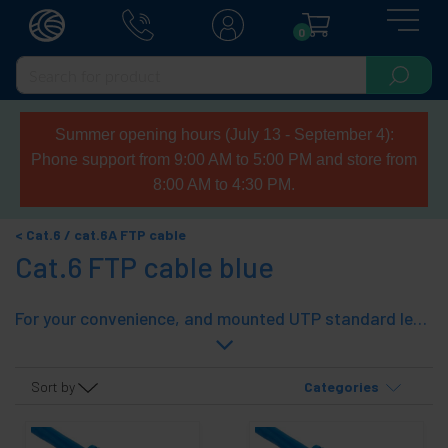
0
Summer opening hours (July 13 - September 4):
Phone support from 9:00 AM to 5:00 PM and store from
8:00 AM to 4:30 PM.
Cat.6 / cat.6A FTP cable
Cat.6 FTP cable blue
For your convenience, and mounted UTP standard lengths (from 25 cm. 20 meters). With rubber on both ends. A quick and effective solution. Cables and connectors blue.
Sort by
Categories