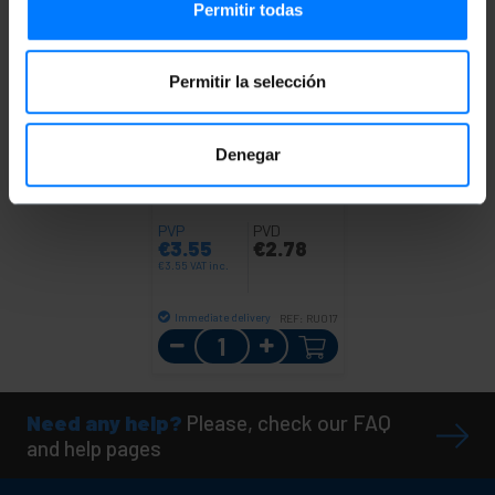
Permitir todas
Permitir la selección
BEMATIK
5 m blue Cat. 6
Denegar
FTP Ethernet network
cable
PVP
PVD
€
3.55
€
2.78
€
3.55
VAT inc.
Immediate delivery
REF:
RU017
Quantity
Need any help?
Please, check our FAQ
and help pages