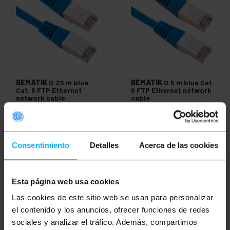
BEMATIK
0.25 m blue
BEMATIK
0.5 m blue Cat.
Cat. 6 FTP Ethernet
6 FTP Ethernet network
network cable
cable
PVP
PVD
PVP
PVD
€
1.12
€
0.88
€
1.34
€
1.05
€
1.12
VAT inc.
€
1.34
VAT inc.
Consentimiento
Detalles
Acerca de las cookies
Immediate delivery
Immediate delivery
REF:
RU011
REF:
RU012
Quantity
Quantity
Esta página web usa cookies
Las cookies de este sitio web se usan para personalizar
el contenido y los anuncios, ofrecer funciones de redes
sociales y analizar el tráfico. Además, compartimos