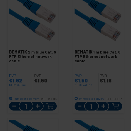
BEMATIK
2 m blue Cat. 6
BEMATIK
1 m blue Cat. 6
FTP Ethernet network
FTP Ethernet network
cable
cable
PVP
PVD
PVP
PVD
€
1.92
€
1.50
€
1.50
€
1.18
€
1.92
VAT inc.
€
1.50
VAT inc.
Immediate delivery
Immediate delivery
REF:
RU014
REF:
RU013
Quantity
Quantity