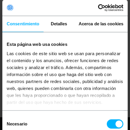
Consentimiento
Detalles
Acerca de las cookies
Esta página web usa cookies
OUTLET
20%
BEMATIK
Battery
Las cookies de este sitio web se usan para personalizar
compatible with HTC
EVO 3D Sensation G14
el contenido y los anuncios, ofrecer funciones de redes
sociales y analizar el tráfico. Además, compartimos
información sobre el uso que haga del sitio web con
PVP
PVD
€
1.98
€
1.69
nuestros partners de redes sociales, publicidad y análisis
€
1.58
€
1.35
web, quienes pueden combinarla con otra información
€
1.58
VAT inc.
que les haya proporcionado o que hayan recopilado a
Immediate delivery
REF:
BF083
partir del uso que haya hecho de sus servicios.
Quantity
Selección
Necesario
Need any help?
Please, check our FAQ
de