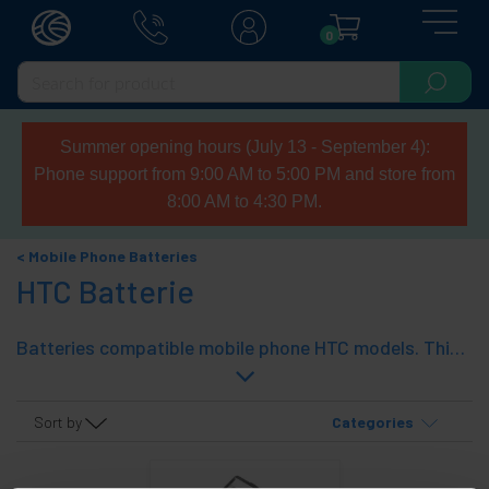
0
Summer opening hours (July 13 - September 4):
Phone support from 9:00 AM to 5:00 PM and store from
8:00 AM to 4:30 PM.
Mobile Phone Batteries
HTC Batterie
Batteries compatible mobile phone HTC models. This is 3.7 VDC rechargeable Li-Ion.
Sort by
Categories