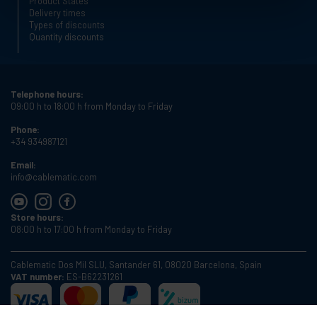
Product States
Delivery times
Types of discounts
Quantity discounts
Telephone hours:
09:00 h to 18:00 h from Monday to Friday
Phone:
+34 934987121
Email:
info@cablematic.com
Store hours:
08:00 h to 17:00 h from Monday to Friday
Cablematic Dos Mil SLU, Santander 61, 08020 Barcelona, Spain
VAT number:
ES-B62231261