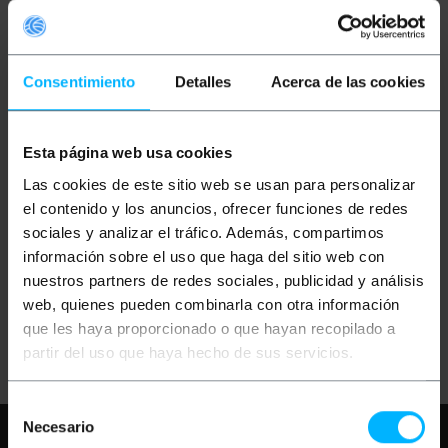
Consentimiento
Detalles
Acerca de las cookies
Esta página web usa cookies
OUTLET
35%
BEMATIK
White balance
Las cookies de este sitio web se usan para personalizar
cap 43mm
el contenido y los anuncios, ofrecer funciones de redes
sociales y analizar el tráfico. Además, compartimos
información sobre el uso que haga del sitio web con
PVP
PVD
€
1.32
€
1.17
nuestros partners de redes sociales, publicidad y análisis
€
0.86
€
0.76
web, quienes pueden combinarla con otra información
€
0.86
VAT inc.
que les haya proporcionado o que hayan recopilado a
Immediate delivery
REF:
JE002
partir del uso que haya hecho de sus servicios.
Quantity
Selección
Necesario
Need any help?
Please, check our FAQ
de