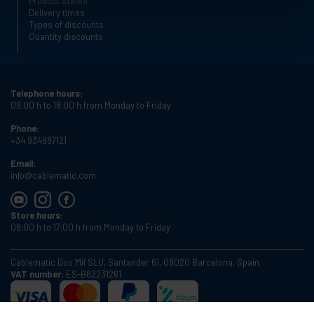
Product States
Delivery times
Types of discounts
Quantity discounts
Telephone hours:
09:00 h to 18:00 h from Monday to Friday
Phone:
+34 934987121
Email:
info@cablematic.com
Store hours:
08:00 h to 17:00 h from Monday to Friday
Cablematic Dos Mil SLU, Santander 61, 08020 Barcelona, Spain
VAT number:
ES-B62231261