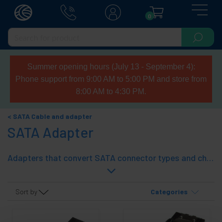
0
Summer opening hours (July 13 - September 4):
Phone support from 9:00 AM to 5:00 PM and store from
8:00 AM to 4:30 PM.
SATA Cable and adapter
SATA Adapter
Adapters that convert SATA connector types and change of gender.
Sort by
Categories