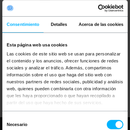
Consentimiento
Detalles
Acerca de las cookies
Esta página web usa cookies
OUTLET
55%
OUTLET
40%
BEMATIK
Adapter
BEMATIK
Adapter SATA
Las cookies de este sitio web se usan para personalizar
Female to SATA 7P-7P-
7P-7P Female-to-
Female-Latch
Female Latch-Latch
el contenido y los anuncios, ofrecer funciones de redes
sociales y analizar el tráfico. Además, compartimos
información sobre el uso que haga del sitio web con
PVP
PVD
PVP
PVD
€
0.51
€
0.45
€
0.51
€
0.45
nuestros partners de redes sociales, publicidad y análisis
€
0.23
€
0.20
€
0.31
€
0.27
web, quienes pueden combinarla con otra información
€
0.23
VAT inc.
€
0.31
VAT inc.
que les haya proporcionado o que hayan recopilado a
Immediate delivery
Immediate delivery
REF:
DN042
REF:
DN041
partir del uso que haya hecho de sus servicios.
Quantity
Quantity
Selección
Necesario
Need any help?
Please, check our FAQ
de