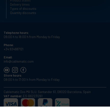
Product States
Delivery times
Types of discounts
Quantity discounts
Telephone hours:
09:00 h to 18:00 h from Monday to Friday
Phone:
+34 934987121
Email:
info@cablematic.com
Store hours:
08:00 h to 17:00 h from Monday to Friday
Cablematic Dos Mil SLU, Santander 61, 08020 Barcelona, Spain
VAT number:
ES-B62231261