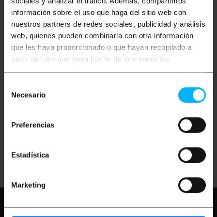
sociales y analizar el tráfico. Además, compartimos
información sobre el uso que haga del sitio web con
nuestros partners de redes sociales, publicidad y análisis
web, quienes pueden combinarla con otra información
que les haya proporcionado o que hayan recopilado a
partir del uso que haya hecho de sus servicios.
UNAVAILABLE
UNAVAILABLE
BEMATIK
Converter
BEMATIK
DisplayPort
Selección
HDMI to DisplayPort
adapter 1 x DP to 2 x
Active
HDMI with 2-port
Necesario
de
videowall function
consentimiento
PVP
PVD
PVP
PVD
€
89.12
€
78.33
€
100.74
€
88.55
Preferencias
€
89.12
VAT inc.
€
100.74
VAT inc.
Estadística
REF:
HC077
REF:
YR001
LET ME KNOW WHEN
LET ME KNOW WHEN
THERE IS STOCK
THERE IS STOCK
Marketing
Need any help?
Please, check our FAQ
and help pages