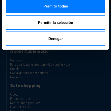
Permitir todas
Customer support
Contact info
Permitir la selección
Our store
Are you a manufacturer or distributor?
Complaints Channel
Denegar
Charging carts for laptops and tablets
Rack Cabinets
About Cablematic
Our team
Personal Data Protection Policy and Privacy
Cookies
Copyright and legal notices
Reviews
Safe shopping
Quote
Place an order
Refurbished products
Product States