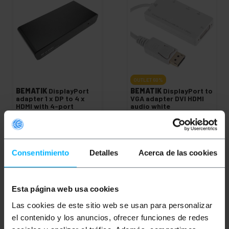
OUTLET
60%
BEMATIK
DisplayPort
BEMATIK
DisplayPort to
adapter 1 x DP to 4 x
VGA adapter DVI HDMI
HDMI with 4-port
audio white
videowall function
PVP
PVD
PVP
PVD
€
106.64
€
91.62
€
26.30
€
22.51
€
10.52
€
9.00
€
106.64
VAT inc.
Consentimiento
Detalles
Acerca de las cookies
€
10.52
VAT inc.
Immediate delivery
Immediate delivery
REF:
YR002
REF:
YP040
Quantity
Quantity
Esta página web usa cookies
Las cookies de este sitio web se usan para personalizar
el contenido y los anuncios, ofrecer funciones de redes