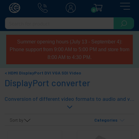
0
Summer opening hours (July 13 - September 4):
Phone support from 9:00 AM to 5:00 PM and store from
8:00 AM to 4:30 PM.
HDMI DisplayPort DVI VGA SDI Video
DisplayPort converter
Conversion of different video formats to audio and video format digital DisplayPort. This allows you to connect video sources to HDTV displays with a DisplayPort connector.
Sort by
Categories