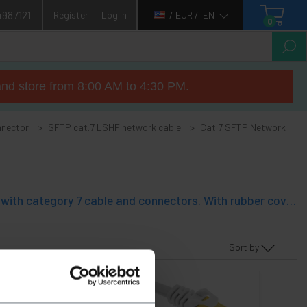
4987121
Register
Log in
/ EUR /
EN
0
nd store from 8:00 AM to 4:30 PM.
nnector
SFTP cat.7 LSHF network cable
Cat 7 SFTP Network
For your convenience, white SFTP LSHF Cat.7 cables already assembled with category 7 cable and connectors. With rubber cover at both ends. A fast and effective solution.
Sort by