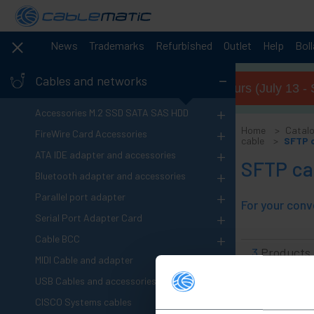
News
Trademarks
Refurbished
Outlet
Help
Bol
-
Cables and networks
Summer opening hours (July 13 - 
+
Accessories M.2 SSD SATA SAS HDD
+
Home
Catal
FireWire Card Accessories
cable
SFTP c
+
ATA IDE adapter and accessories
SFTP ca
+
Bluetooth adapter and accessories
+
Parallel port adapter
+
Serial Port Adapter Card
+
Cable BCC
3
Products
+
MIDI Cable and adapter
+
USB Cables and accessories
+
CISCO Systems cables