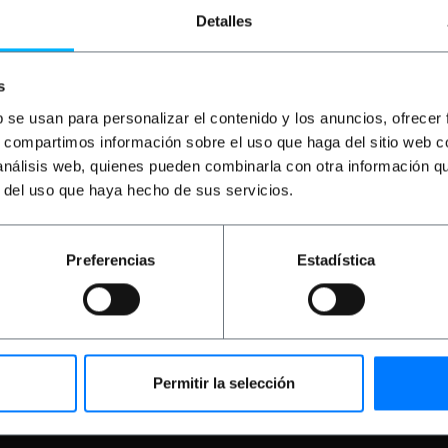
Detalles
s
b se usan para personalizar el contenido y los anuncios, ofrecer
s, compartimos información sobre el uso que haga del sitio web 
 análisis web, quienes pueden combinarla con otra información q
r del uso que haya hecho de sus servicios.
IK
1 m white Cat. 7
BEMATIK
0.5 m white C
Ethernet network
SSTP Ethernet networ
cable
Preferencias
Estadística
PVD
PVP
PVD
50
€
2.89
€
2.19
€
1.90
T inc.
€
2.19
VAT inc.
iate delivery
Immediate delivery
REF:
RY043
REF:
Quantity
Quantity
Permitir la selección