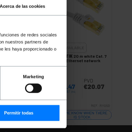
Acerca de las cookies
 funciones de redes sociales
con nuestros partners de
UNAVAILABLE
ue les haya proporcionado o
at. 7
BEMATIK
20 m white Cat. 7
k
SSTP Ethernet network
cable
Marketing
PVP
PVD
€
24.47
€
20.07
€
24.47
VAT inc.
RY042
REF:
RY050
LET ME KNOW WHEN THERE
Permitir todas
IS STOCK