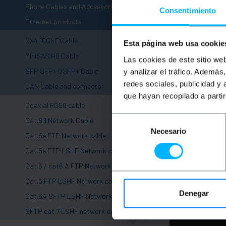
+
Phone Cables and Accessories
Consentimiento
-
Ethernet products
CX4 10GbE Cable
Esta página web usa cookie
MiniSAS HD Cable
Las cookies de este sitio we
SFP SFP+ QSFP+ Cable
y analizar el tráfico. Ademá
-
redes sociales, publicidad y
LAN Cable and connector
que hayan recopilado a parti
BEMAT
SSTP 
Coaxial RG58 cable
cable
+
Selección
Cat.8.1 Network Cable
Necesario
de
+
Cat.5e FTP Network cable
PVP
consentimiento
€
3.
+
Cat.5e FTP LSHF Network cable
€
3.50
VA
+
Cat.6 / cat6.A FTP Network cable
+
Cat.6 FTP LSHF Network cable
Immed
Denegar
+
Cat.6A SFTP LSHF Network cable
-
SFTP cat.7 LSHF network cable