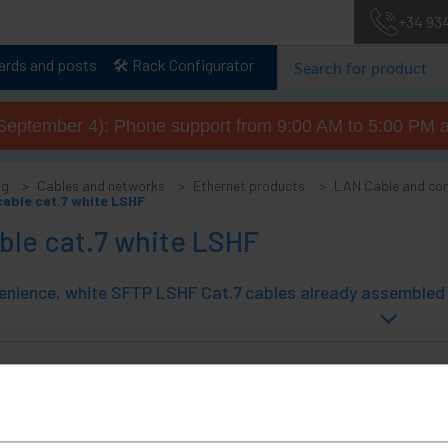
+34 93
lards and posts
🛠️ Rack Configurator
September 4): Phone support from 9:00 AM to 5:00 PM a
og
Cables and networks
Ethernet products
LAN Cable and co
able cat.7 white LSHF
ble cat.7 white LSHF