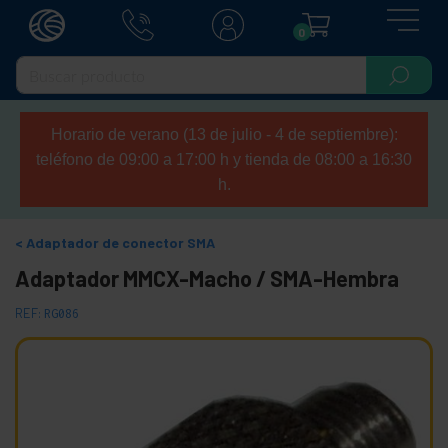
0
Horario de verano (13 de julio - 4 de septiembre):
teléfono de 09:00 a 17:00 h y tienda de 08:00 a 16:30
h.
Adaptador de conector SMA
Adaptador MMCX-Macho / SMA-Hembra
REF:
RG086