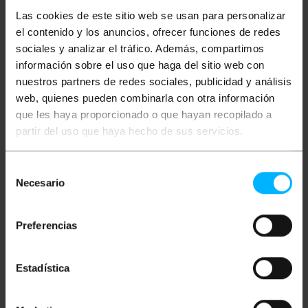
Las cookies de este sitio web se usan para personalizar
Adaptador basado en conectores coaxiales
el contenido y los anuncios, ofrecer funciones de redes
utilizados en los puntos de acceso y adaptadores
sociales y analizar el tráfico. Además, compartimos
wireless 802.11 para conexión con las antenas y su
cableado. Adaptador MMCX-Macho en un extremo y
información sobre el uso que haga del sitio web con
SMA-Hembra en el otro extremo.
nuestros partners de redes sociales, publicidad y análisis
web, quienes pueden combinarla con otra información
que les haya proporcionado o que hayan recopilado a
Medidas y pesos
partir del uso que haya hecho de sus servicios.
Peso bruto: 10 g
Medidas del producto (ancho x profundidad x
Selección
alto): 2.0 x 1.0 x 1.0 cm
Necesario
de
Número de paquetes: 1
consentimiento
Preferencias
Clasificación
Estadística