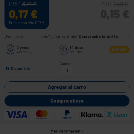
PVP
PVD
3,31
€
2,91
€
0,17
€
0,15
€
Precio con IVA: 0,17
€
¿Por qué precios distintos? ¿Cuál es el mío?
Comprueba la tarifa
2 years
14 days
OUTLET
warranty
returns
Cantidad
Disponible
Agregar al carro
Compra ahora
Más información