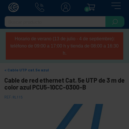
0
Horario de verano (13 de julio - 4 de septiembre):
teléfono de 09:00 a 17:00 h y tienda de 08:00 a 16:30
h.
Cable UTP cat.5e azul
Cable de red ethernet Cat. 5e UTP de 3 m de
color azul PCU5-10CC-0300-B
REF:
RL115