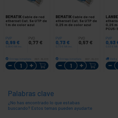
BEMATIK
Cable de red
BEMATIK
Cable de red
LANBE
ethernet Cat. 5e UTP de
ethernet Cat. 5e UTP de
ethern
1 m de color azul
0,25 m de color azul
0,25 m
PCU5-
PVP
PVD
PVP
PVD
PVP
0,99
€
0,77
€
0,73
€
0,57
€
0,93
0,99
€
IVA inc.
0,73
€
IVA inc.
0,93
€
IVA
Entrega inmediata
Entrega inmediata
De 8 a
REF:
RL013
REF:
RL011
Cantidad
Cantidad
Palabras clave
¿No has encontrado lo que estabas
buscando? Estos temas pueden ayudarte