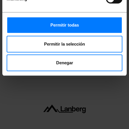
Medidas y pesos
Permitir todas
Peso bruto: 75 g
Medidas del producto (ancho x profundidad x
alto): 23.0 x 17.0 x 2.0 cm
Permitir la selección
Número de paquetes: 1
Medidas del paquete: 24.5 x 18.0 x 2.0 cm
Denegar
Clasificación