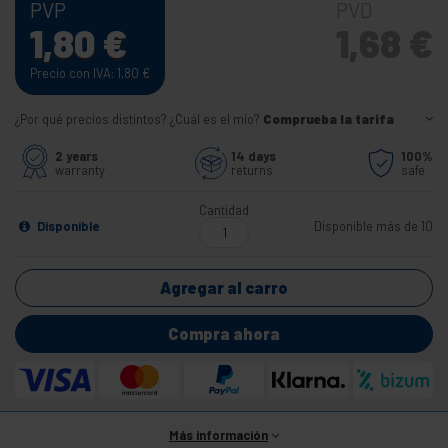
PVP
PVD
1,80
€
1,68
€
Precio con IVA: 1,80
€
¿Por qué precios distintos? ¿Cuál es el mío?
Comprueba la tarifa
2 years
14 days
100%
warranty
returns
safe
Cantidad
Disponible
Disponible más de 10
Agregar al carro
Compra ahora
Más información