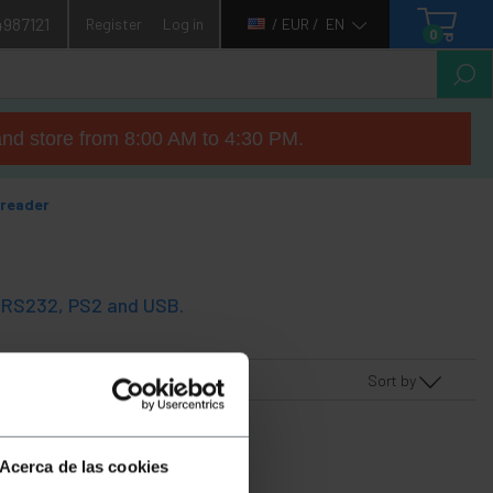
4987121
Register
Log in
/ EUR /
EN
0
nd store from 8:00 AM to 4:30 PM.
 reader
th RS232, PS2 and USB.
Sort by
Acerca de las cookies
your request.