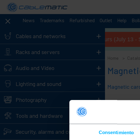
News
Trademarks
Refurbished
Outlet
Help
Bol
+
Cables and networks
Summer opening hours (July 13 - 
+
Racks and servers
Home
Catal
+
Audio and Video
Magneti
+
Lighting and sound
Magnetic card
+
Photography
0
Products
+
Tools and hardware
+
Security, alarms and control
Consentimiento