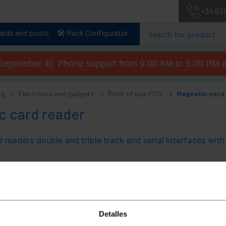
+34 93
lards and posts
🛠️ Rack Configurator
September 4): Phone support from 9:00 AM to 5:00 PM a
og
Electronics and gadgets
Point of sale POS
Magnetic card
c card reader
 readers double and triple track and serial interfaces wi
Detalles
Sorry, no matches found for 