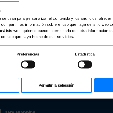
Try again with other terms.
s
b se usan para personalizar el contenido y los anuncios, ofrecer
s, compartimos información sobre el uso que haga del sitio web 
 análisis web, quienes pueden combinarla con otra información q
r del uso que haya hecho de sus servicios.
Preferencias
Estadística
Permitir la selección
d any help?
Please, check our FAQ and help pages
Safe shopping