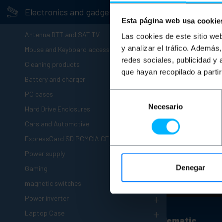
-
Electronics and gadgets
Esta página web usa cookie
+
Antenna DTT and SAT TV
Las cookies de este sitio we
+
y analizar el tráfico. Ademá
Mouse and Keyboard accessories
redes sociales, publicidad y
+
Cleaning products
que hayan recopilado a parti
+
Battery and charger
PC cases
Selección
+
Necesario
de
Hard Drive Enclosures
consentimiento
+
Cars and Automotive
+
ExpressCard SD PCMCIA CF
+
Power supply
+
Denegar
Gaming
Nee
magnetic switches
+
Power inverter
+
Laptop Case
Customer support
About Cablematic