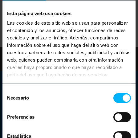
Sorry, no matches found for your request.
Esta página web usa cookies
Try again with other terms.
Las cookies de este sitio web se usan para personalizar
el contenido y los anuncios, ofrecer funciones de redes
sociales y analizar el tráfico. Además, compartimos
información sobre el uso que haga del sitio web con
nuestros partners de redes sociales, publicidad y análisis
Need any help?
Please, check our FAQ
web, quienes pueden combinarla con otra información
and help pages
que les haya proporcionado o que hayan recopilado a
partir del uso que haya hecho de sus servicios.
Customer support
Selección
Contact info
Necesario
Our store
de
Are you a manufacturer or distributor?
consentimiento
Complaints Channel
Charging carts for laptops and tablets
Preferencias
Rack Cabinets
About Cablematic
Estadística