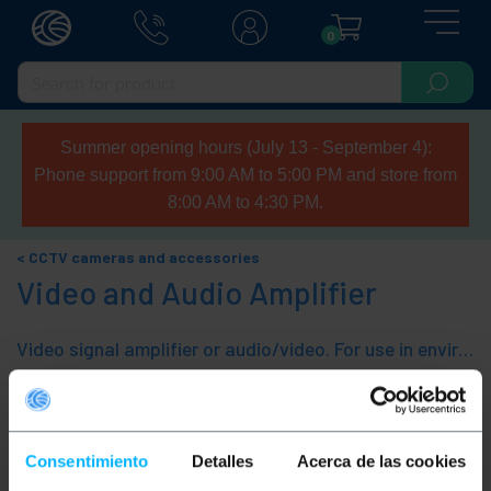
0
Summer opening hours (July 13 - September 4):
Phone support from 9:00 AM to 5:00 PM and store from
8:00 AM to 4:30 PM.
CCTV cameras and accessories
Video and Audio Amplifier
Video signal amplifier or audio/video. For use in environments where the signal is weak or has interference.
Sort by
Categories
Consentimiento
Detalles
Acerca de las cookies