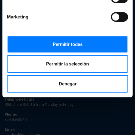
Our team
Personal Data Protection Policy and Privacy
Cookies
Marketing
Copyright and legal notices
Reviews
Safe shopping
Permitir todas
Quote
Place an order
Refurbished products
Product States
Permitir la selección
Delivery times
Types of discounts
Quantity discounts
Denegar
Telephone hours:
09:00 h to 18:00 h from Monday to Friday
Phone:
+34 934987121
Email:
info@cablematic.com