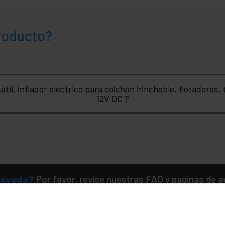
producto?
til, inflador eléctrico para colchón hinchable, flotadores
12V DC ?
 ayuda?
Por favor, revise nuestras FAQ y paginas de 
Hacer un pedido