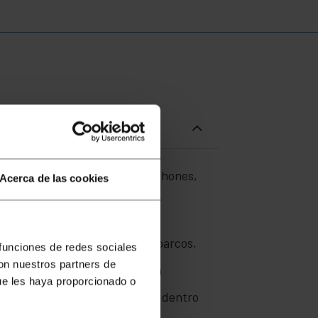
adores, tiendas de campaña, colchones,
Acerca de las cookies
nflar.
olchones, colchoneta, camas, barcos,
 funciones de redes sociales
con nuestros partners de
 distintas para poder inflar la
ue les haya proporcionado o
tro de 12V DC para enchufarlo dentro