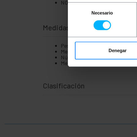
NOTA: No es recomendable tener
Selección
Necesario
de
consentimiento
Medidas y pesos
Peso bruto: 426 g
Denegar
Medidas del producto (ancho x pr
Número de paquetes: 1
Medidas del paquete: 14.0 x 12.0
Clasificación