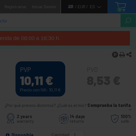
Registrarse
Iniciar Sesión
/ EUR /
ES
0
tienda de 08:00 a 16:30 h.
PVP
PVD
10,11
€
8,53
€
Precio con IVA: 10,11
€
¿Por qué precios distintos? ¿Cuál es el mío?
Comprueba la tarifa
2 years
14 days
100%
warranty
returns
safe
Cantidad
Disponible