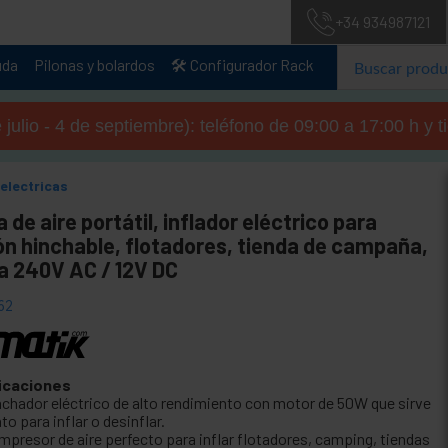
+34 934987121
uda
Pilonas y bolardos
🛠️ Configurador Rack
julio - 4 de septiembre): teléfono de 09:00 a 17:00 h y 
electricas
de aire portátil, inflador eléctrico para
ón hinchable, flotadores, tienda de campaña,
a 240V AC / 12V DC
62
icaciones
nchador eléctrico de alto rendimiento con motor de 50W que sirve
to para inflar o desinflar.
mpresor de aire perfecto para inflar flotadores, camping, tiendas