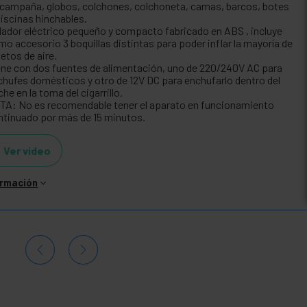
 campaña, globos, colchones, colchoneta, camas, barcos, botes
piscinas hinchables.
flador eléctrico pequeño y compacto fabricado en ABS , incluye
mo accesorio 3 boquillas distintas para poder inflar la mayoría de
etos de aire.
ene con dos fuentes de alimentación, uno de 220/240V AC para
chufes domésticos y otro de 12V DC para enchufarlo dentro del
he en la toma del cigarrillo.
TA: No es recomendable tener el aparato en funcionamiento
ntinuado por más de 15 minutos.
Ver video
ormación