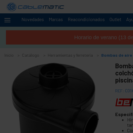
Novedades
Marcas
Reacondicionados
Outlet
Ay
Cables
+
y
Horario de verano (13 de 
redes
+
Racks y
servidores
Inicio
Catálogo
Herramientas y ferretería
Bombas de aire 
Audio
+
Bomba 
y
colch
vídeo
Iluminación
piscin
+
y
sonorización
REF:
CO1
+
Fotografía
-
Herramientas
Especif
y ferretería
Hi
tan
+
Accesorios suelos, puertas y ventanas
Co