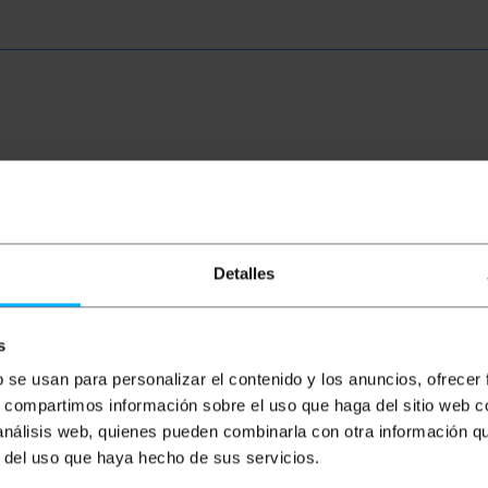
ia que sirve tanto para inflar o desinflar. Ideal para flot
Detalles
 más.
s
imiento con motor de 50W que sirve tanto para inflar o desi
 inflar flotadores, camping, tiendas de campaña, globos, c
b se usan para personalizar el contenido y los anuncios, ofrecer
s, compartimos información sobre el uso que haga del sitio web 
pacto fabricado en ABS , incluye como accesorio 3 boquillas
 análisis web, quienes pueden combinarla con otra información q
tación, uno de 220/240V AC para enchufes domésticos y o
r del uso que haya hecho de sus servicios.
o.