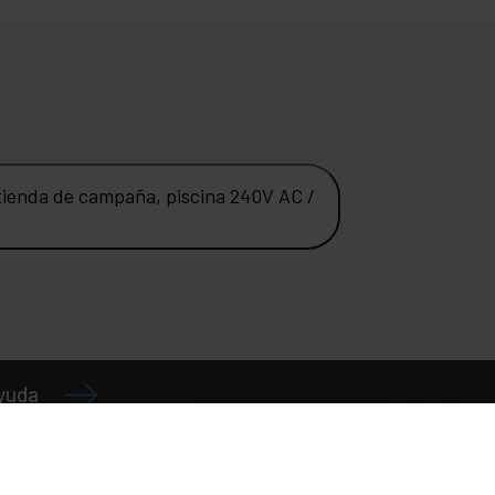
, tienda de campaña, piscina 240V AC /
ayuda
¿Necesitas ayuda?
Horario de atención
Horario de tienda: