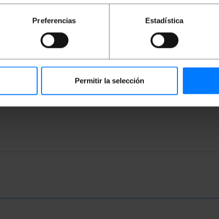
 el aparato en funcionamiento continuado por más de 15 
Preferencias
Estadística
Permitir la selección
ofundidad x alto): 12.0 x 10.0 x 11.5 cm
 x 11.0 cm