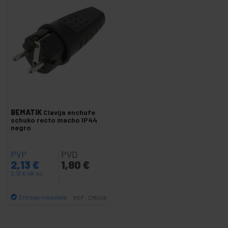
+
Organizadores de cables
+
Pintura
+
Regletas y bases de enchufes
+
Ruedas industriales
+
Sistema de Fijación
+
Transporte de materiales
Seguridad,
+
BEMATIK
Clavija enchufe
alarmas y
schuko recto macho IP44
control
negro
+
Electrónica
y gadgets
PVP
PVD
+
Hogar y
2,13
€
1,80
€
empresa
2,13
€
IVA inc.
+
Tiempo
libre
Entrega inmediata
REF:
CM049
Cantidad
+
Area
Médica