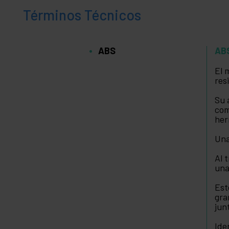
Términos Técnicos
ABS
AB
El 
res
Su 
com
her
Una
Al 
una
Est
gra
jun
Ide