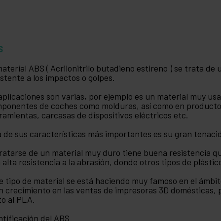
S
material ABS ( Acrilonitrilo butadieno estireno ) se trata de
istente a los impactos o golpes.
aplicaciones son varias, por ejemplo es un material muy usa
ponentes de coches como molduras, así como en producto
ramientas, carcasas de dispositivos eléctricos etc.
 de sus características más importantes es su gran tenaci
tratarse de un material muy duro tiene buena resistencia q
 alta resistencia a la abrasión, donde otros tipos de plásti
e tipo de material se está haciendo muy famoso en el ámbito
n crecimiento en las ventas de impresoras 3D domésticas, 
to al PLA.
ntificación del ABS