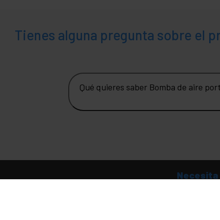
Tienes alguna pregunta sobre el 
Qué quieres saber Bomba de aire portá
Necesita
Atención al cliente
Acerca de Cablematic