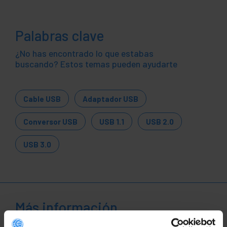
Palabras clave
¿No has encontrado lo que estabas
buscando? Estos temas pueden ayudarte
Cable USB
Adaptador USB
Conversor USB
USB 1.1
USB 2.0
USB 3.0
Más información