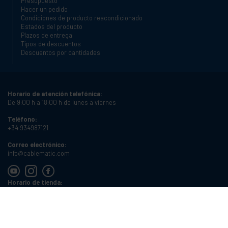
Presupuesto
Hacer un pedido
Condiciones de producto reacondicionado
Estados del producto
Plazos de entrega
Tipos de descuentos
Descuentos por cantidades
Horario de atención telefónica:
De 9:00 h a 18:00 h de lunes a viernes
Teléfono:
+34 934987121
Correo electrónico:
info@cablematic.com
Horario de tienda:
De 8:00 h a 17:00 h de lunes a viernes
Cablematic Dos Mil SLU, Santander 61, 08020 Barcelona, Spain
NIF:
ES-B62231261