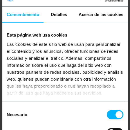
Descripción
Consentimiento
Detalles
Acerca de las cookies
Cable de datos USB. Se trata de un cable USB que
cumple el estándar de los protocolos de conexión
Esta página web usa cookies
que emplean los diferentes dispositivos
compatibles. Indicado para la conexión entre
Las cookies de este sitio web se usan para personalizar
periféricos, como ratones, discos duros, memorias
el contenido y los anuncios, ofrecer funciones de redes
USB etc. Además de la transferencia de datos
permite transferir alimentación, por lo que permite
sociales y analizar el tráfico. Además, compartimos
la carga de dispositivos.
información sobre el uso que haga del sitio web con
Especificaciones
nuestros partners de redes sociales, publicidad y análisis
web, quienes pueden combinarla con otra información
Cable USB 3.0 con conector USB A macho en
que les haya proporcionado o que hayan recopilado a
un extremo y A hembra en el otro.
Longitud del cable: 50 cm.
partir del uso que haya hecho de sus servicios.
Realiza la función de prolongador USB.
Cable USB compatible con 3.0 , 2.0 y 1.1.
Transferencia de datos de hasta 600Mb/s.
Selección
Color: negro.
Necesario
de
consentimiento