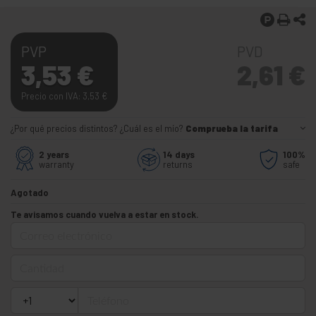
PVP
PVD
3,53
€
2,61
€
Precio con IVA: 3,53
€
¿Por qué precios distintos? ¿Cuál es el mío?
Comprueba la tarifa
2 years
14 days
100%
warranty
returns
safe
Agotado
Te avisamos cuando vuelva a estar en stock.
Correo electrónico
Cantidad
Teléfono