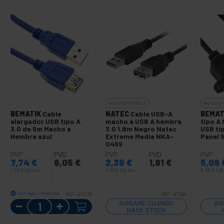
NO DISPONIBLE
NO DISP
BEMATIK
Cable
NATEC
Cable USB-A
BEMAT
alargador USB tipo A
macho a USB A hembra
tipo A
3.0 de 5m Macho a
3.0 1,8m Negro Natec
USB ti
Hembra azul
Extreme Media NKA-
Panel 
0469
PVP
PVD
PVP
PVD
PVP
7,74
€
6,05
€
2,38
€
1,81
€
5,09
7,74
€
IVA inc.
2,38
€
IVA inc.
5,09
€
IVA
Entrega inmediata
REF:
UX015
REF:
NT389
Cantidad
AVÍSAME CUANDO
AV
HAYA STOCK