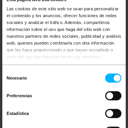
magnetotérmico
diferencial
Las cookies de este sitio web se usan para personalizar
el contenido y los anuncios, ofrecer funciones de redes
sociales y analizar el tráfico. Además, compartimos
información sobre el uso que haga del sitio web con
Más información
nuestros partners de redes sociales, publicidad y análisis
web, quienes pueden combinarla con otra información
que les haya proporcionado o que hayan recopilado a
Descripción
partir del uso que haya hecho de sus servicios.
Selección
Caja de distribución eléctrica montada en pared. De
Necesario
de
diseño tipo armario de metal con puerta. Protección
ambiental IP54, lo que permite instalar la caja de
consentimiento
distribución en el exterior. Caja totalmente vacía,
excepto una chapa de montaje fijada al fondo del
Preferencias
armario. Excelente calidad y muy robusto.
Especificaciones
Estadística
Caja de distribución de 48 módulos fabricada
en acero de grosor 0.80 mm.
Pintada en color gris RAL 7035.