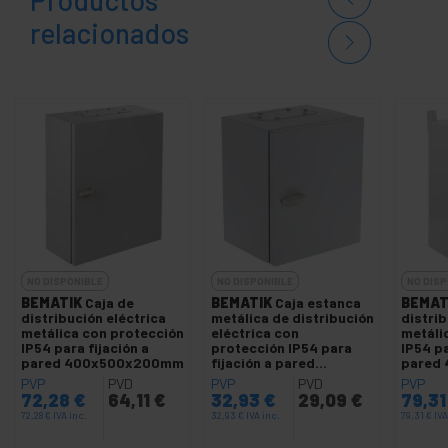
relacionados
NO DISPONIBLE
NO DISPONIBLE
NO DISP
BEMATIK
Caja de
BEMATIK
Caja estanca
BEMAT
distribución eléctrica
metálica de distribución
distrib
metálica con protección
eléctrica con
metáli
IP54 para fijación a
protección IP54 para
IP54 pa
pared 400x500x200mm
fijación a pared
pared
250x150x300mm
PVP
PVD
PVP
PVD
PVP
72,28
€
64,11
€
32,93
€
29,09
€
79,3
72,28
€
IVA inc.
32,93
€
IVA inc.
79,31
€
IVA