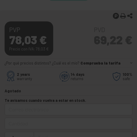
PVP
PVD
78,03
€
69,22
€
Precio con IVA: 78,03
€
¿Por qué precios distintos? ¿Cuál es el mío?
Comprueba la tarifa
2 years
14 days
100%
warranty
returns
safe
Agotado
Te avisamos cuando vuelva a estar en stock.
Correo electrónico
Cantidad
Teléfono