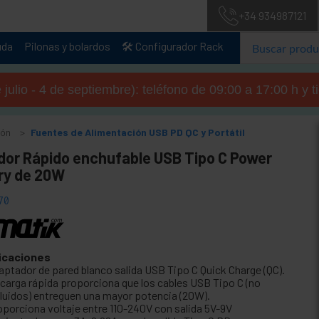
+34 934987121
uda
Pilonas y bolardos
🛠️ Configurador Rack
julio - 4 de septiembre): teléfono de 09:00 a 17:00 h y 
ión
Fuentes de Alimentación USB PD QC y Portátil
dor Rápido enchufable USB Tipo C Power
ery de 20W
70
icaciones
aptador de pared blanco salida USB Tipo C Quick Charge (QC).
 carga rápida proporciona que los cables USB Tipo C (no
cluidos) entreguen una mayor potencia (20W).
oporciona voltaje entre 110-240V con salida 5V-9V