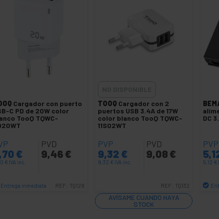
NO DISPONIBLE
OOQ
Cargador con puerto
TOOQ
Cargador con 2
BEM
B-C PD de 20W color
puertos USB 3.4A de 17W
alim
lanco TooQ TQWC-
color blanco TooQ TQWC-
DC 3.
D20WT
11S02WT
VP
PVD
PVP
PVD
PVP
,70
€
9,46
€
9,32
€
9,08
€
5,1
70
€
IVA inc.
9,32
€
IVA inc.
5,12
€
Entrega inmediata
Ent
REF:
TQ128
REF:
TQ132
Cantidad
AVÍSAME CUANDO HAYA
STOCK