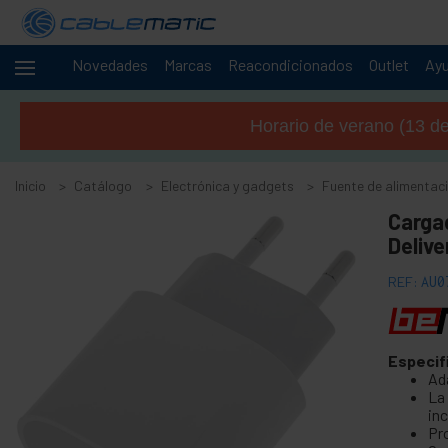
Novedades
Marcas
Reacondicionados
Outlet
Ay
Cables
+
y
Horario de verano (13 de 
redes
+
Racks y
servidores
Inicio
Catálogo
Electrónica y gadgets
Fuente de alimentac
Audio
+
Carga
y
Deliv
vídeo
Iluminación
+
REF:
AU0
y
sonorización
+
Fotografía
Especif
+
Ad
Herramientas
La
y ferretería
in
Seguridad,
+
Pr
alarmas y