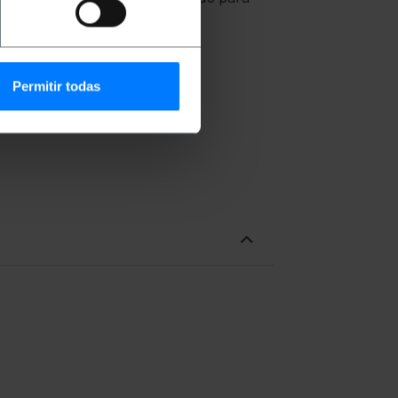
itivos electrónicos. Incorpora
Permitir todas
potencia (20W).