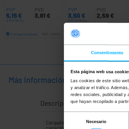
PVP
PVD
PVP
PVD
5,15
€
3,81
€
3,50
€
2,59
€
5,15
€
IVA inc.
3,50
€
IVA inc.
Entrega inmediata
Entrega inmediata
REF:
UH012
REF:
KF005
Cantidad
Cantidad
Consentimiento
Esta página web usa cookie
Más información
Las cookies de este sitio we
y analizar el tráfico. Ademá
redes sociales, publicidad y
Descripción
que hayan recopilado a parti
Selección
Necesario
Cargador rápido enchufable USB Tipo C
de
capacidad de cargar dispositivos elec
consentimiento