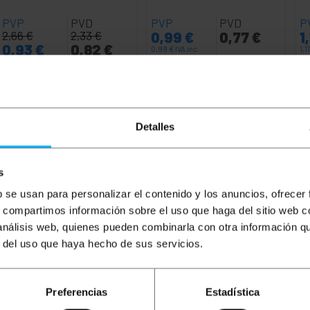
PVP
PVD
PVP
PVD
P
2,66
€
2,33
€
0,99
€
0,77
€
1
0,93
€
0,82
€
0,99
€
IVA inc.
1,1
0,93
€
IVA inc.
Entrega inmediata
Entrega inmediata
REF:
OD006
REF:
RL033
Cantidad
Cantidad
Detalles
s
b se usan para personalizar el contenido y los anuncios, ofrecer
s, compartimos información sobre el uso que haga del sitio web 
 análisis web, quienes pueden combinarla con otra información q
r del uso que haya hecho de sus servicios.
Preferencias
Estadística
 con Power Delivery es un dispositivo que se conecta a un
trónicos de manera más rápida que los cargadores tradicio