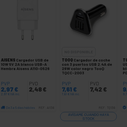
NO DISPONIBLE
AISENS
Cargador USB de
TOOQ
Cargador de coche
T
10W 5V 2A blanco USB-A
con 3 puertos USB 2.4A de
US
Hembra Aisens A110-0526
26W color negro TooQ
b
TQCC-2003
P
PVP
PVD
PVP
PVD
P
2,97
€
2,48
€
7,61
€
7,42
€
9
2,97
€
IVA inc.
7,61
€
IVA inc.
9,
De 3 a 5 días hábiles
REF:
AI136
REF:
TQ136
Cantidad
AVÍSAME CUANDO HAYA
STOCK