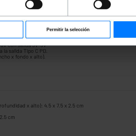
 que es un estándar de conectividad universal para dispos
Permitir la selección
a USB Tipo C Quick Charge (QC).
 los cables USB Tipo C (no incluidos) entreguen una mayor 
40V con salida 5V-9V
 la salida Tipo C PD.
cho x fondo x alto).
ofundidad x alto): 4.5 x 7.5 x 2.5 cm
 2.5 cm