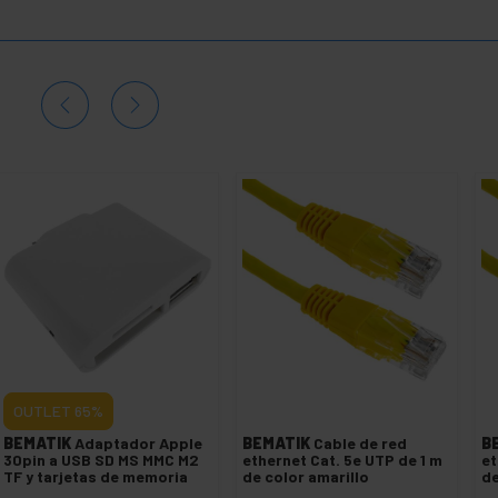
OUTLET
65%
BEMATIK
Adaptador Apple
BEMATIK
Cable de red
B
30pin a USB SD MS MMC M2
ethernet Cat. 5e UTP de 1 m
et
TF y tarjetas de memoria
de color amarillo
de