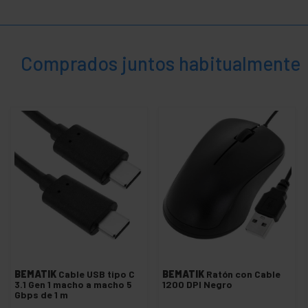
+
Sensores de proximidad fotoeléctricos magnéticos
+
Tablet y teléfono móvil
+
Comprados juntos habitualmente
Teclados y ratones
+
Terminal punto de venta TPV
+
Ventilador para ordenador y CPU
+
Hogar y
empresa
+
Tiempo
libre
+
Area
Médica
BEMATIK
Cable USB tipo C
BEMATIK
Ratón con Cable
3.1 Gen 1 macho a macho 5
1200 DPI Negro
Gbps de 1 m