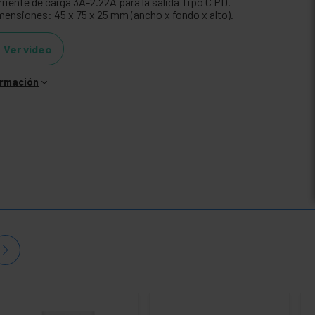
rriente de carga 3A-2.22A para la salida Tipo C PD.
mensiones: 45 x 75 x 25 mm (ancho x fondo x alto).
Ver video
ormación