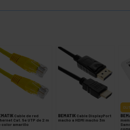
OU
EMATIK
Cable de red
BEMATIK
Cable DisplayPort
BEM
hernet Cat. 5e UTP de 2 m
macho a HDMI macho 3m
memo
 color amarillo
Sams
comp