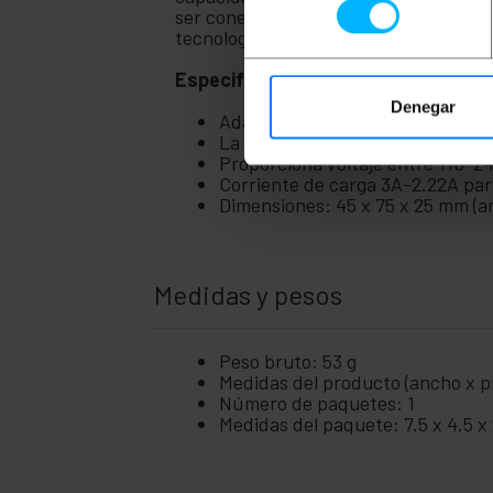
ser conectado a un puerto USB Tipo C,
tecnología Power Delivery
Especificaciones
Denegar
Adaptador de pared blanco salid
La carga rápida proporciona que
Proporciona voltaje entre 110-2
Corriente de carga 3A-2.22A para
Dimensiones: 45 x 75 x 25 mm (an
Medidas y pesos
Peso bruto: 53 g
Medidas del producto (ancho x pr
Número de paquetes: 1
Medidas del paquete: 7.5 x 4.5 x