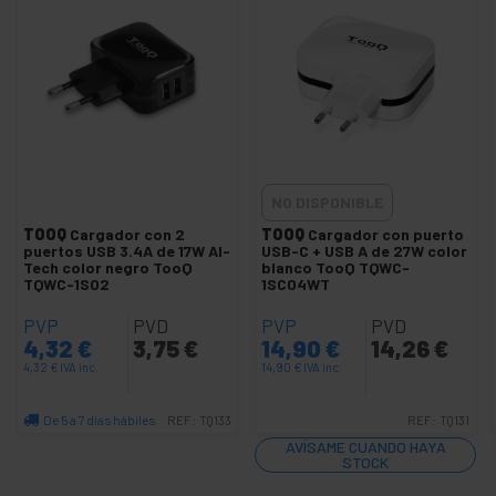
Fuente de alimentación DC-DC
Fuente de alimentación externa
Fuente de alimentación industrial
Fuentes de Alimentación USB PD QC y Portátil
+
Fuentes de alimentación para PC
+
Gaming
NO DISPONIBLE
Interruptores magnéticos
TOOQ
Cargador con 2
TOOQ
Cargador con puerto
puertos USB 3.4A de 17W AI-
USB-C + USB A de 27W color
+
Inversor eléctrico
Tech color negro TooQ
blanco TooQ TQWC-
TQWC-1S02
1SC04WT
+
Maletines para ordenador portátil
+
PVP
PVD
PVP
PVD
Módulos electrónicos para integradores
4,32
€
3,75
€
14,90
€
14,26
€
+
Productos electrónicos varios
4,32
€
IVA inc.
14,90
€
IVA inc.
+
Protectores de sobretensión
De 5 a 7 días hábiles
+
REF:
TQ133
REF:
TQ131
Pulsadores interruptores conmutadores
Cantidad
AVÍSAME CUANDO HAYA
+
Radio comunicaciones RF
STOCK
+
Riser card y backplane