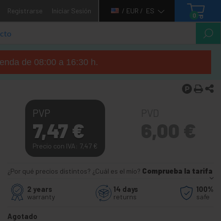
Registrarse
Iniciar Sesión
/ EUR /
ES
0
tienda de 08:00 a 16:30 h.
PVP
PVD
7,47
€
6,00
€
Precio con IVA: 7,47
€
¿Por qué precios distintos? ¿Cuál es el mío?
Comprueba la tarifa
2 years
14 days
100%
warranty
returns
safe
Agotado