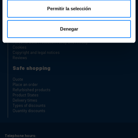
Complaints Channel
Permitir la selección
Charging carts for laptops and tablets
Rack Cabinets
About Cablematic
Denegar
Our team
Personal Data Protection Policy and Privacy
Cookies
Copyright and legal notices
Reviews
Safe shopping
Quote
Place an order
Refurbished products
Product States
Delivery times
Types of discounts
Quantity discounts
Telephone hours: