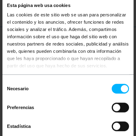
son
RCA
CVBS
haut parleur
Esta página web usa cookies
Las cookies de este sitio web se usan para personalizar
el contenido y los anuncios, ofrecer funciones de redes
sociales y analizar el tráfico. Además, compartimos
información sobre el uso que haga del sitio web con
Plus d'informations
nuestros partners de redes sociales, publicidad y análisis
web, quienes pueden combinarla con otra información
que les haya proporcionado o que hayan recopilado a
Description
partir del uso que haya hecho de sus servicios.
Câble vidéo blindé avec connecteur MiniDIN4-mâle à
Selección
une extrémité et MiniDIN4-femelle à l'autre, idéal
Necesario
de
pour ceux qui veulent une connexion de qualité. Il a
consentimiento
une longueur de 15 mètres pour répondre aux
besoins d'espace et de distance. Cette connexion
Preferencias
est parfaite pour transmettre de la vidéo avec un
signal stable sans interférence. Le câble vidéo blindé
MiniDIN4 est une solution de câblage simple et
efficace pour ceux qui souhaitent une meilleure
Estadística
qualité d'image.