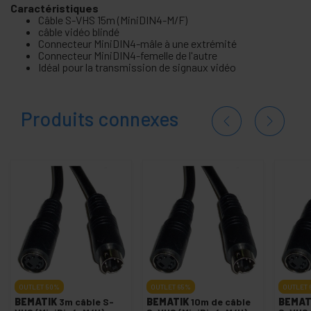
Caractéristiques
Câble S-VHS 15m (MiniDIN4-M/F)
câble vidéo blindé
Connecteur MiniDIN4-mâle à une extrémité
Connecteur MiniDIN4-femelle de l'autre
Idéal pour la transmission de signaux vidéo
Produits connexes
OUTLET
50%
OUTLET
65%
OUTLET
BEMATIK
3m câble S-
BEMATIK
10m de câble
BEMAT