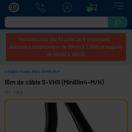
0
Horaires d'été (du 13 juillet au 4 septembre) :
assistance téléphonique de 09h00 à 17h00 et magasin
de 08h00 à 16h30.
Câble Vidéo MD4 SVHS M/F
15m de câble S-VHS (MiniDin4-M/H)
REF:
TV035