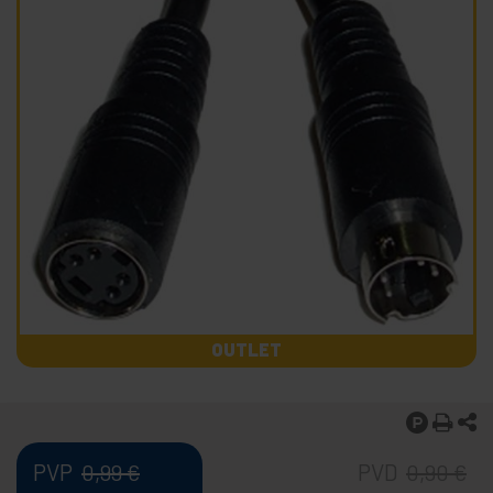
OUTLET
PVP
PVD
0,99
€
0,90
€