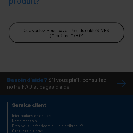
produit?
Que voulez-vous savoir 15m de câble S-VHS
(MiniDin4-M/H) ?
Besoin d'aide?
S'il vous plaît, consultez
notre FAQ et pages d'aide
Service client
Informations de contact
Notre magasin
Êtes-vous un fabricant ou un distributeur?
Canal des plaintes