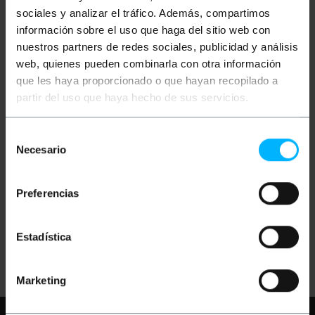
sociales y analizar el tráfico. Además, compartimos
información sobre el uso que haga del sitio web con
nuestros partners de redes sociales, publicidad y análisis
web, quienes pueden combinarla con otra información
que les haya proporcionado o que hayan recopilado a
partir del uso que haya hecho de sus servicios.
Selección
BEMATIK
Ensemble de
12 outils d'enlèvement
Necesario
de
de garniture pour la
remise en état de la
consentimiento
voiture
Preferencias
PVP
PVD
9,57
€
7,69
€
9,57
€
VAT inc.
Estadística
Livraison immédiate
REF:
OB191
Quantité
Marketing