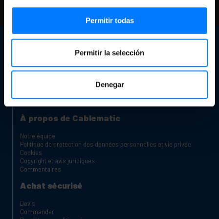
Besoin d'aide?
S'il vous plaît, consultez
notre FAQ et pages d'aide
Permitir todas
Service client
Permitir la selección
Informations de contact
Notre magasin
Êtes-vous un fabricant ou un distributeur?
Denegar
Canal des plaintes
Chariots de charge pour ordinateurs portables et tablettes
Rack Dolapları
À propos de Cablematic
Notre équipe
Politique de protection des données personnelles et vie privée
Cookies
Copyright et avis juridiques
Commentaires
Achat sécurisé
Devis
Commander