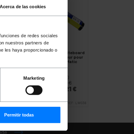
Acerca de las cookies
 funciones de redes sociales
con nuestros partners de
OUTLET
80%
ue les haya proporcionado o
DISPLAYMATIC
Whiteboard
Marker LED épaisseur pour
le pourpre DisplayMatic
PVP
PVD
Marketing
1,06
€
1,06
€
0,21
€
0,21
€
0,21
€
VAT inc.
Livraison immédiate
REF:
LW036
Quantité
Permitir todas
ide