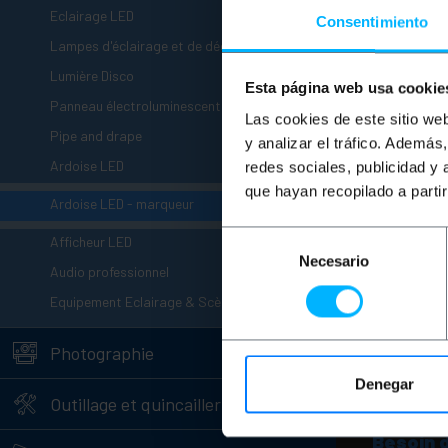
+
Eclairage LED
Consentimiento
+
Lampes d'éclairage et de décoration
+
Lumière Disco
Esta página web usa cookie
+
Panneau électroluminescent
Las cookies de este sitio we
+
Pipe and drape
y analizar el tráfico. Ademá
-
Ardoise LED
redes sociales, publicidad y
que hayan recopilado a parti
Ardoise LED - marqueur
+
Selección
Afficheur LED
Necesario
de
+
Audio professionnel
consentimiento
+
Equipement Eclairage & Scène
+
Photographie
Denegar
+
Outillage et quincaillerie
Besoin 