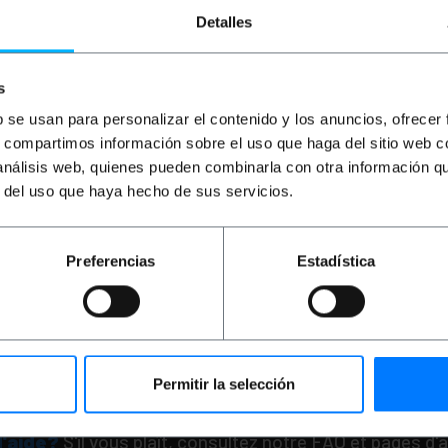
Detalles
s
b se usan para personalizar el contenido y los anuncios, ofrecer
s, compartimos información sobre el uso que haga del sitio web 
OUTLET
80%
 análisis web, quienes pueden combinarla con otra información q
DISPLAYMATIC
Marker LED
épaisseur de l"ardoise
r del uso que haya hecho de sus servicios.
bleue DisplayMatic
PVP
PVD
Preferencias
Estadística
1,06
€
1,06
€
0,21
€
0,21
€
0,21
€
VAT inc.
Livraison immédiate
REF:
LW033
Quantité
Permitir la selección
d'aide?
S'il vous plaît, consultez notre FAQ et pages d'a