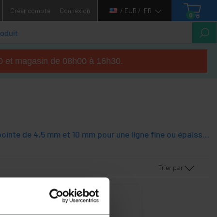
Créer compte
Connexion
/ EUR /
FR
0
h00 et magasin de 08h00 à 16h30.
Les marqueurs de différentes couleurs de noir fluorescent LED. Avec la pointe de 4,5 mm et 10 mm pour une ligne fine ou épaisse, respectivement. À base d'eau une solution que lorsque séché est entièrement adhéré à la surface de la carte et peut être effacé facilement avec un chiffon sec.
Trier par