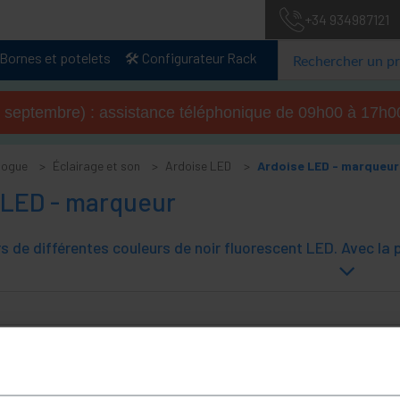
+34 934987121
Bornes et potelets
🛠️ Configurateur Rack
u 4 septembre) : assistance téléphonique de 09h00 à 17
logue
Éclairage et son
Ardoise LED
Ardoise LED - marqueur
 LED - marqueur