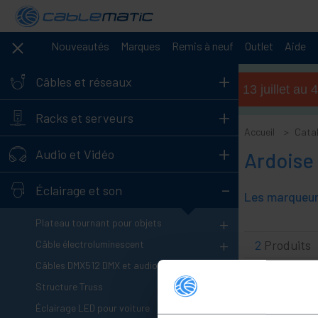
Nouveautés
Marques
Remis à neuf
Outlet
Aide
+
Câbles et réseaux
Horaires d'été (du 13 juillet a
+
Racks et serveurs
Accueil
Cata
+
Audio et Vidéo
Ardoise
-
Éclairage et son
+
Plateau tournant pour objets
+
2
Produits
Câble électroluminescent
+
Câbles DMX512 DMX et audio
+
Structure Truss
+
Éclairage LED pour voiture