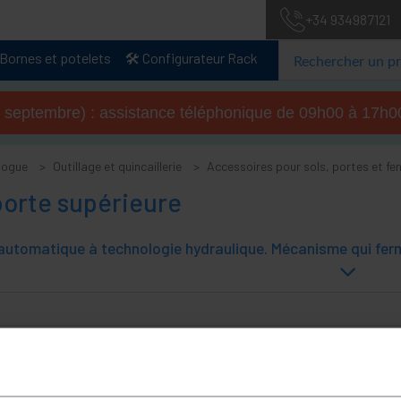
+34 934987121
Bornes et potelets
🛠️ Configurateur Rack
u 4 septembre) : assistance téléphonique de 09h00 à 17
logue
Outillage et quincaillerie
Accessoires pour sols, portes et fe
orte supérieure