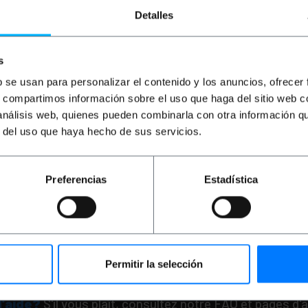
Detalles
s
b se usan para personalizar el contenido y los anuncios, ofrecer
s, compartimos información sobre el uso que haga del sitio web 
 análisis web, quienes pueden combinarla con otra información q
PRIMEMATIK
Ferme-po
hydraulique en métal.
r del uso que haya hecho de sus servicios.
Fermeture automatiqu
portes 40-60 Kg <90 
PVP
PVD
Preferencias
Estadística
21,54
€
18,8
21,54
€
VAT inc.
Livraison immédiate
REF:
Quantité
Permitir la selección
d'aide?
S'il vous plaît, consultez notre FAQ et pages d'a