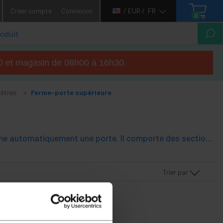
Créer compte
Connexion
/ EUR /
FR
0
h00 et magasin de 08h00 à 16h30.
nêtres
Ferme-porte supérieure
Ferme-porte automatique à technologie hydraulique. Mécanisme qui ferme automatiquement une porte. Il comporte des sections avec une vitesse de fermeture configurable. S'installe facilement entre le cadre de la porte et la porte.
Trier par