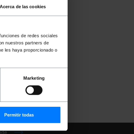
Acerca de las cookies
 funciones de redes sociales
con nuestros partners de
ue les haya proporcionado o
rte
e des
cm
Marketing
4
€
LK095
Permitir todas
ide