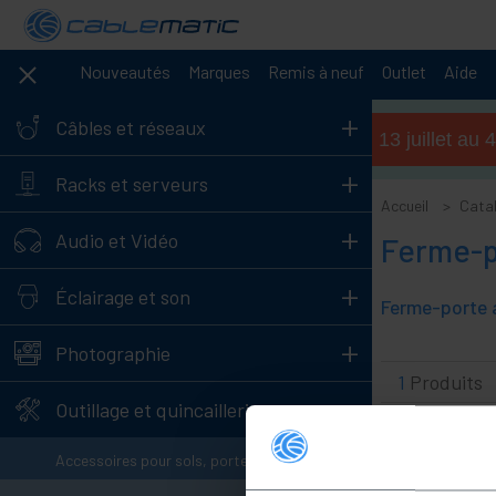
Nouveautés
Marques
Remis à neuf
Outlet
Aide
+
Câbles et réseaux
Horaires d'été (du 13 juillet a
+
Racks et serveurs
Accueil
Cata
+
Audio et Vidéo
Ferme-p
+
Éclairage et son
+
Photographie
1
Produits
-
Outillage et quincaillerie
-
Accessoires pour sols, portes et fenêtres