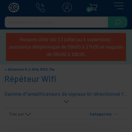
0
Horaires d'été (du 13 juillet au 4 septembre) :
assistance téléphonique de 09h00 à 17h00 et magasin
de 08h00 à 16h30.
Antenne 5.x GHz 802.11a
Répéteur Wifi
Gamme d"amplificateurs de signaux bi-directionnel fonctionnant dans la bande de 5.xGHZ.
Trier par
Catégories