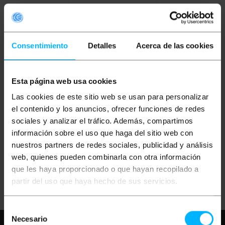
Consentimiento
Detalles
Acerca de las cookies
OUTLET
25%
Esta página web usa cookies
BEMATIK
Amplificateur
externe 500mW 802.11
Las cookies de este sitio web se usan para personalizar
une
el contenido y los anuncios, ofrecer funciones de redes
sociales y analizar el tráfico. Además, compartimos
PVP
PVD
información sobre el uso que haga del sitio web con
59,51
€
50,74
€
44,63
€
38,06
€
nuestros partners de redes sociales, publicidad y análisis
44,63
€
VAT inc.
web, quienes pueden combinarla con otra información
que les haya proporcionado o que hayan recopilado a
REF:
Livraison immédiate
AN077
partir del uso que haya hecho de sus servicios.
Quantité
Selección
Necesario
de
Besoin d'aide?
S'il vous plaît, consultez