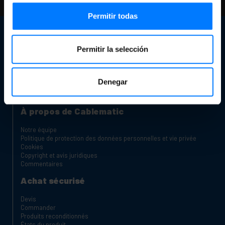
notre FAQ et pages d'aide
Permitir todas
Service client
Permitir la selección
Informations de contact
Notre magasin
Êtes-vous un fabricant ou un distributeur?
Canal des plaintes
Denegar
Chariots de charge pour ordinateurs portables et tablettes
Rack Dolapları
À propos de Cablematic
Notre équipe
Politique de protection des données personnelles et vie privée
Cookies
Copyright et avis juridiques
Commentaires
Achat sécurisé
Devis
Commander
Produits reconditionnés
États du produit