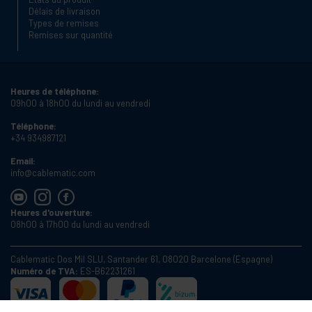
Délais de livraison
Types de remises
Remises sur quantité
Heures de téléphone:
09h00 à 18h00 du lundi au vendredi
Téléphone:
+34 934987121
Email:
info@cablematic.com
Heures d'ouverture:
08h00 à 17h00 du lundi au vendredi
Cablematic Dos Mil SLU, Santander 61, 08020 Barcelone (Espagne)
Numéro de TVA:
ES-B62231261