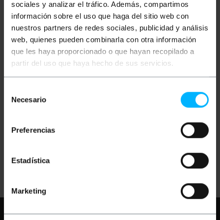
sociales y analizar el tráfico. Además, compartimos
información sobre el uso que haga del sitio web con
nuestros partners de redes sociales, publicidad y análisis
web, quienes pueden combinarla con otra información
que les haya proporcionado o que hayan recopilado a
partir del uso que haya hecho de sus servicios.
BEMATIK
Lot de 12
Paquet de 1 kg de bâton
Selección
bâtonnets de colle
de colle d'un diamètre
Necesario
thermofusible en
de 7 mm Mota HZ07
de
silicone 8 mm
consentimiento
PVP
PVD
PVP
PVD
Preferencias
4,32
€
3,43
€
9,45
€
7,38
€
4,32
€
VAT inc.
9,45
€
VAT inc.
Estadística
Livraison immédiate
Livraison immédiate
REF:
TK071
REF:
MH617
Quantité
Quantité
Marketing
Besoin d'aide?
S'il vous plaît, consultez