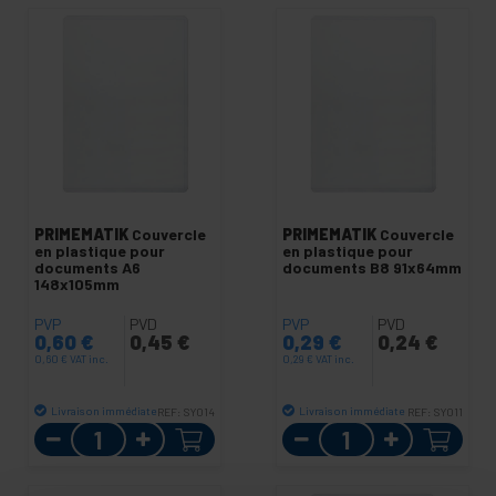
PRIMEMATIK
Couvercle
PRIMEMATIK
Couvercle
en plastique pour
en plastique pour
documents A6
documents B8 91x64mm
148x105mm
PVP
PVD
PVP
PVD
0,60
€
0,45
€
0,29
€
0,24
€
0,60
€
VAT inc.
0,29
€
VAT inc.
Livraison immédiate
Livraison immédiate
REF:
SY014
REF:
SY011
Quantité
Quantité