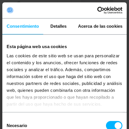
Consentimiento
Detalles
Acerca de las cookies
Esta página web usa cookies
Las cookies de este sitio web se usan para personalizar
PRIMEMATIK
Carte
PRIMEMATIK
Couvercle
d'identification et clips
en plastique pour
el contenido y los anuncios, ofrecer funciones de redes
pack de 6 unités
documents A7
105x74mm
sociales y analizar el tráfico. Además, compartimos
información sobre el uso que haga del sitio web con
PVP
PVD
PVP
PVD
nuestros partners de redes sociales, publicidad y análisis
2,58
€
2,27
€
0,78
€
0,58
€
2,58
€
VAT inc.
0,78
€
VAT inc.
web, quienes pueden combinarla con otra información
que les haya proporcionado o que hayan recopilado a
Livraison immédiate
REF:
REF:
SY013
partir del uso que haya hecho de sus servicios.
Livraison immédiate
OG033
Quantité
Quantité
Selección
Necesario
de