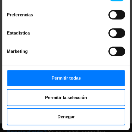
consentimiento
Preferencias
Estadística
Marketing
PRIMEMATIK
Couvercle
en plastique pour
documents B7
128x91mm
Permitir todas
PVP
PVD
0,24
€
0,21
€
0,24
€
VAT inc.
Permitir la selección
Livraison immédiate
REF:
SY012
Quantité
Denegar
Besoin d'aide?
S'il vous plaît, consultez