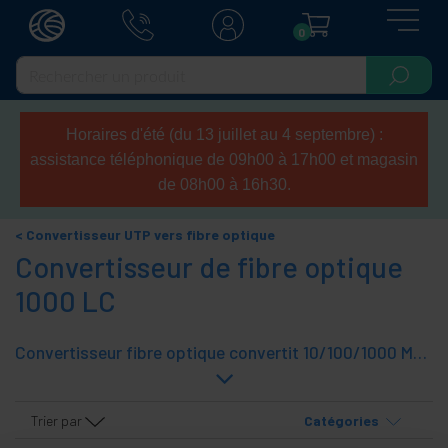
0
Horaires d'été (du 13 juillet au 4 septembre) :
assistance téléphonique de 09h00 à 17h00 et magasin
de 08h00 à 16h30.
Convertisseur UTP vers fibre optique
Convertisseur de fibre optique
1000 LC
Convertisseur fibre optique convertit 10/100/1000 Mbps base de fibres optiques LC connecteur RJ45 UTP base. Compatible avec les fibres multimode et monomode optique. Convertisseurs fibre sont des solutions idéales pour la transmission des données sur de longues distances.
Trier par
Catégories