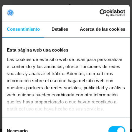
Consentimiento
Detalles
Acerca de las cookies
Esta página web usa cookies
INDISPONIBLE
Las cookies de este sitio web se usan para personalizar
BEMATIK
Convertisseur
el contenido y los anuncios, ofrecer funciones de redes
fibre optique 1000 Mbps
multimode LC vers RJ45
sociales y analizar el tráfico. Además, compartimos
à 550m
información sobre el uso que haga del sitio web con
PVP
PVD
nuestros partners de redes sociales, publicidad y análisis
61,59
€
55,53
€
web, quienes pueden combinarla con otra información
61,59
€
VAT inc.
que les haya proporcionado o que hayan recopilado a
partir del uso que haya hecho de sus servicios.
REF:
UF041
FAITES-MOI SAVOIR
QUAND IL Y A DU
STOCK
Selección
Necesario
de