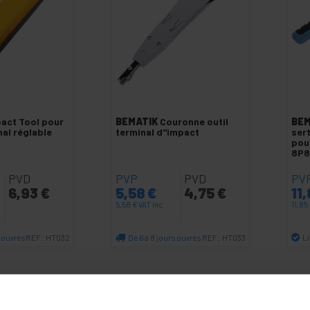
act Tool pour
BEMATIK
Couronne outil
BEM
nal réglable
terminal d"impact
ser
pou
8P8
PVD
PVP
PVD
PV
6,93
€
5,58
€
4,75
€
11
5,58
€
VAT inc.
11,85
s ouvrés
De 6 à 8 jours ouvrés
L
REF:
HT032
REF:
HT033
antité
Quantité