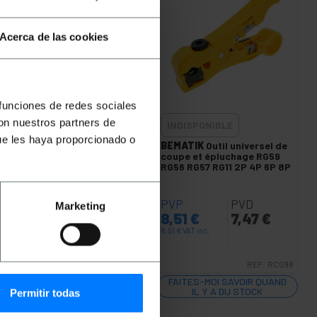
Acerca de las cookies
 funciones de redes sociales
con nuestros partners de
DISPONIBLE
INDISPONIBLE
ue les haya proporcionado o
ATIK
Outil percussion
BEMATIK
Outil universel de
0/88 Fiche Standard)
coupe et épluchage RG59
RG56 RG57 RG11 2P 4P 6P 8P
P
PVD
PVP
PVD
Marketing
,37
€
14,72
€
8,51
€
7,47
€
€
VAT inc.
8,51
€
VAT inc.
REF:
RC081
REF:
RC098
ITES-MOI SAVOIR QUAND
FAITES-MOI SAVOIR QUAND
IL Y A DU STOCK
IL Y A DU STOCK
Permitir todas