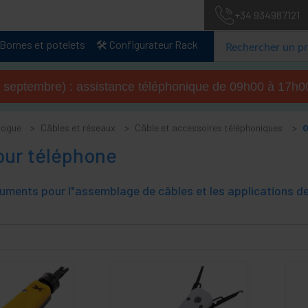
+34 934987121
Bornes et potelets
🛠️ Configurateur Rack
u 4 septembre) : assistance téléphonique de 09h00 à 17
logue
Câbles et réseaux
Câble et accessoires téléphoniques
O
our téléphone
truments pour l"assemblage de câbles et les applications de