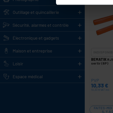
+
Outillage et quincaillerie
+
Sécurité, alarmes et contrôle
+
Électronique et gadgets
+
Maison et entreprise
INDISPONIB
BEMATIK
RJ1
+
Loisir
sertir (6P)
+
Espace médical
PVP
10,33
€
10,33
€
VAT inc.
FAITES-MOI
IL Y A