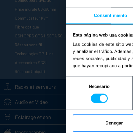
+
Connecteurs aviation
+
Prise murale 80x80mm
Consentimiento
+
Commutateur KVM
+
Fibre optique
+
Esta página web usa cookie
GSM GPRS GPS HSDPA 3G UMTS
+
Las cookies de este sitio we
Réseau sans fil
y analizar el tráfico. Ademá
+
INDISPONIB
Technologies TP-Link
redes sociales, publicidad y
+
BEMATIK
Cou
Accessoires SCSI
dénuder les c
que hayan recopilado a parti
+
au réseau té
Réseaux Ubiquiti
Selección
+
PVP
Racks et serveurs
Necesario
de
3,82
€
consentimiento
3,82
€
VAT inc.
+
Audio et Vidéo
+
Éclairage et son
FAITES-MOI
IL Y A
Denegar
+
Photographie