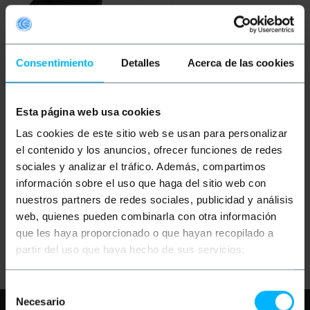
Consentimiento
Detalles
Acerca de las cookies
Esta página web usa cookies
BEMATIK
Adaptateur
NATEC
Adaptateur
USB Bluetooth V2.0 Mini
Bluetooth Nano USB
Las cookies de este sitio web se usan para personalizar
(classe 1)
Natec Fly V5.0 Classe II
el contenido y los anuncios, ofrecer funciones de redes
NBD-2003
sociales y analizar el tráfico. Además, compartimos
PVP
PVD
PVP
PVD
información sobre el uso que haga del sitio web con
4,50
€
3,22
€
5,55
€
4,38
€
nuestros partners de redes sociales, publicidad y análisis
4,50
€
VAT inc.
5,55
€
VAT inc.
web, quienes pueden combinarla con otra información
que les haya proporcionado o que hayan recopilado a
Livraison immédiate
REF:
REF:
NT101
Livraison immédiate
BL013
Quantité
partir del uso que haya hecho de sus servicios.
Quantité
Selección
Necesario
de
Besoin d'aide?
S'il vous plaît, consultez