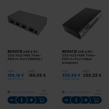
BEMATIK
USB à RS-
BEMATIK
USB à RS-
232/422/485 Titan-
232/422/485 Titan-
PRO (4-Port DINRAIL)
PRO (4-Port Câble
araignée)
PVP
PVD
PVP
PVD
199,16
€
188,55
€
336,69
€
288,23
€
199,16
€
VAT inc.
336,69
€
VAT inc.
REF:
REF:
Livraison immédiate
Livraison immédiate
UD075
UD074
Quantité
Quantité