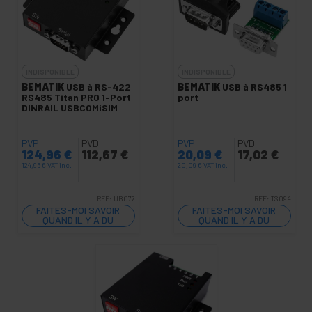
INDISPONIBLE
INDISPONIBLE
BEMATIK
USB à RS-422
BEMATIK
USB à RS485 1
RS485 Titan PRO 1-Port
port
DINRAIL USBCOMiSIM
PVP
PVD
PVP
PVD
124,96
€
112,67
€
20,09
€
17,02
€
124,96
€
VAT inc.
20,09
€
VAT inc.
REF:
UB072
REF:
TS094
FAITES-MOI SAVOIR
FAITES-MOI SAVOIR
QUAND IL Y A DU
QUAND IL Y A DU
STOCK
STOCK