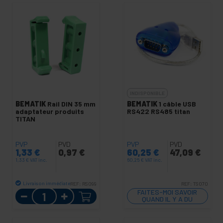
INDISPONIBLE
BEMATIK
Rail DIN 35 mm
BEMATIK
1 câble USB
adaptateur produits
RS422 RS485 titan
TITAN
PVP
PVD
PVP
PVD
1,33
€
0,97
€
60,25
€
47,09
€
1,33
€
VAT inc.
60,25
€
VAT inc.
Livraison immédiate
REF:
RS099
REF:
TS070
Quantité
FAITES-MOI SAVOIR
QUAND IL Y A DU
STOCK