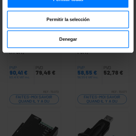
Permitir la selección
INDISPONIBLE
INDISPONIBLE
Denegar
BEMATIK
USB vers
BEMATIK
USB vers
RS422 RS485 Titan PRO
RS422 RS485 titan (1
(1 Port)
Port)
PVP
PVD
PVP
PVD
90,41
€
79,46
€
58,55
€
52,78
€
90,41
€
VAT inc.
58,55
€
VAT inc.
REF:
TS072
REF:
TS071
FAITES-MOI SAVOIR
FAITES-MOI SAVOIR
QUAND IL Y A DU
QUAND IL Y A DU
STOCK
STOCK