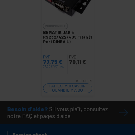
INDISPONIBLE
BEMATIK
USB á
RS232/422/485 Titan (1
Port DINRAIL)
PVP
PVD
77,75
€
70,11
€
77,75
€
VAT inc.
REF:
UB071
FAITES-MOI SAVOIR
QUAND IL Y A DU
STOCK
Besoin d'aide?
S'il vous plaît, consultez
notre FAQ et pages d'aide
Service client