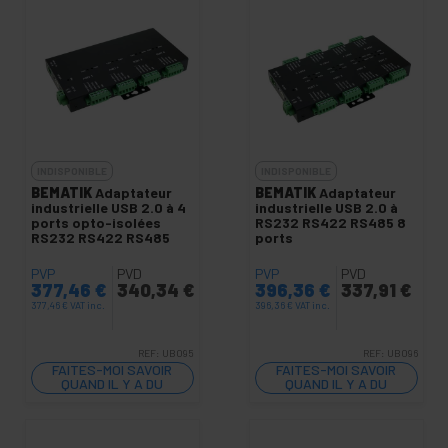
INDISPONIBLE
INDISPONIBLE
BEMATIK
Adaptateur
BEMATIK
Adaptateur
industrielle USB 2.0 à 4
industrielle USB 2.0 à
ports opto-isolées
RS232 RS422 RS485 8
RS232 RS422 RS485
ports
PVP
PVD
PVP
PVD
377,46
€
340,34
€
396,36
€
337,91
€
377,46
€
VAT inc.
396,36
€
VAT inc.
REF:
UB095
REF:
UB096
FAITES-MOI SAVOIR
FAITES-MOI SAVOIR
QUAND IL Y A DU
QUAND IL Y A DU
STOCK
STOCK