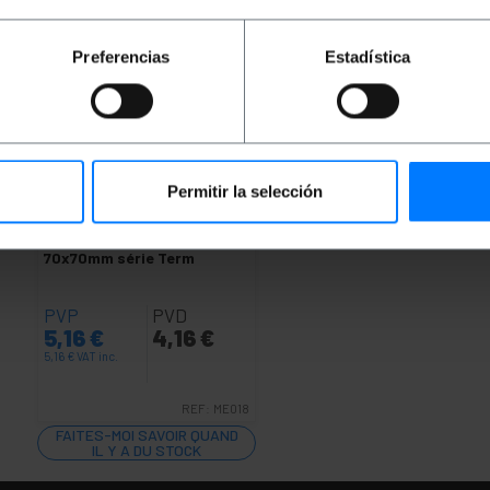
Preferencias
Estadística
Permitir la selección
INDISPONIBLE
BEMATIK
Interrupteur
encastré blanc sans cadre
70x70mm série Term
PVP
PVD
5,16
€
4,16
€
5,16
€
VAT inc.
REF:
ME018
FAITES-MOI SAVOIR QUAND
IL Y A DU STOCK