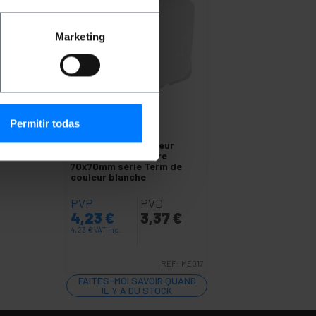
Marketing
Permitir todas
INDISPONIBLE
BEMATIK
Interrupteur
encastré sans cadre
70x70mm série Term de
couleur blanche
PVP
PVD
4,23
€
3,37
€
4,23
€
VAT inc.
REF:
ME017
FAITES-MOI SAVOIR QUAND
IL Y A DU STOCK