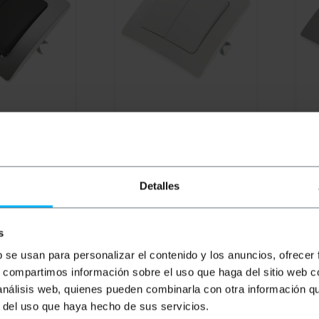
errupteur
BEMATIK
Interrupteur
BEM
trable avec
double encastrable avec
sim
ition
plaque de finition
plaq
e Lille argent
80x80mm série Lille blanc
80x
et g
PVD
PVP
PVD
PV
Detalles
4,62
€
5,15
€
4,10
€
5,
5,15
€
VAT inc.
5,74
s
s ouvrés
De 4 à 6 jours ouvrés
D
REF:
ME003
REF:
ME004
b se usan para personalizar el contenido y los anuncios, ofrecer
antité
Quantité
s, compartimos información sobre el uso que haga del sitio web 
 análisis web, quienes pueden combinarla con otra información q
r del uso que haya hecho de sus servicios.