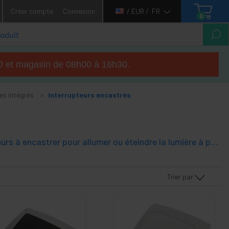
Créer compte
Connexion
/ EUR /
FR
0
h00 et magasin de 08h00 à 16h30.
s intégrés
Interrupteurs encastrés
interrupteurs électriques utiles dans tous les types d'espaces. interrupteurs à encastrer pour allumer ou éteindre la lumière à partir d'un seul point.
Trier par