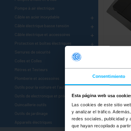
Pompe à air électrique
+
Câble en acier inoxydable
+
Câble électrique basse tensión
+
Câble électrique et accessoires
+
Protection et boîtes électriques
+
BEMATIK
Int
Serrures de sécurité
double encas
plaque de fin
Colles et Colles
80x80mm séri
+
et gris
Mètres et Testeurs
PVP
Consentimiento
+
Plomberie et accessoires
5,74
€
+
Outils pour la voiture et l'automobile
5,74
€
VAT inc.
+
Esta página web usa cookie
Outils de electronique et précision
De 4 à 6 jour
+
Quincaillerie outils
Las cookies de este sitio we
Qu
y analizar el tráfico. Ademá
+
Outils de jardinage
redes sociales, publicidad y
-
Appareils électriques
que hayan recopilado a parti