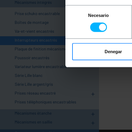
-
Mécanismes intégrés
Selección
Prise schuko encastrable
Necesario
de
Boîtes de montage
consentimiento
Va-et-vient encastrés
Interrupteurs encastrés
Plaque de finition mécanisme
Denegar
Poussoir encastrés
Variateur lumière encastrable
Série Lille blanc
Série Lille argent/gris
+
Prises réseau encastré
Prises téléphoniques encastrables
+
Mécanismes étanche
+
Mécanismes en saillie