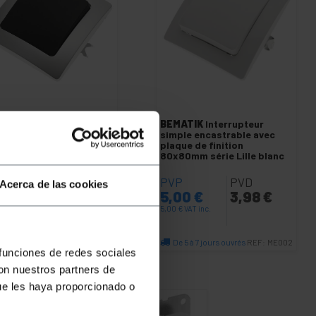
ATIK
Interrupteur
BEMATIK
Interrupteur
ple encastrable avec
simple encastrable avec
ue de finition
plaque de finition
80mm série Lille argent
80x80mm série Lille blanc
ris
P
PVD
PVP
PVD
Acerca de las cookies
74
€
4,62
€
5,00
€
3,98
€
€
VAT inc.
5,00
€
VAT inc.
e 4 à 6 jours ouvrés
De 5 à 7 jours ouvrés
REF:
ME001
REF:
ME002
 funciones de redes sociales
Quantité
Quantité
con nuestros partners de
ue les haya proporcionado o