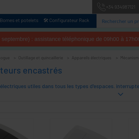
+34 934987121
Bornes et potelets
🛠️ Configurateur Rack
u 4 septembre) : assistance téléphonique de 09h00 à 17
logue
Outillage et quincaillerie
Appareils électriques
Mécanisme
pteurs encastrés