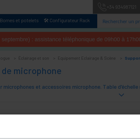
+34 934987121
Bornes et potelets
🛠️ Configurateur Rack
u 4 septembre) : assistance téléphonique de 09h00 à 17
logue
Éclairage et son
Equipement Eclairage & Scène
Suppor
 de microphone