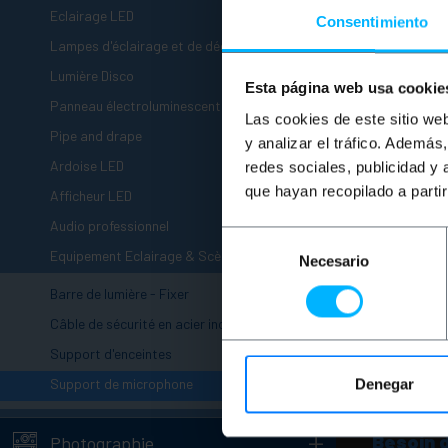
+
Eclairage LED
Consentimiento
+
Lampes d'éclairage et de décoration
+
Lumière Disco
Esta página web usa cookie
+
Panneau électroluminescent
Las cookies de este sitio we
+
Pipe and drape
y analizar el tráfico. Ademá
+
Ardoise LED
redes sociales, publicidad y
+
que hayan recopilado a parti
Afficheur LED
+
Audio professionnel
Selección
-
Equipement Eclairage & Scène
Necesario
de
consentimiento
Barre de lumière - Fixer
Câble de sécurité en acier inoxydable
Support d'enceintes
Support de microphone
Denegar
+
Besoin 
Photographie