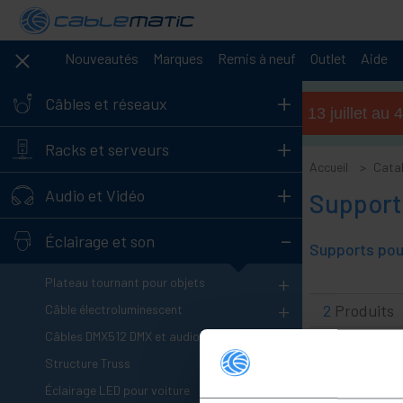
Nouveautés
Marques
Remis à neuf
Outlet
Aide
+
Câbles et réseaux
Horaires d'été (du 13 juillet a
+
Racks et serveurs
Accueil
Cata
+
Audio et Vidéo
Support
-
Éclairage et son
+
Plateau tournant pour objets
+
2
Produits
Câble électroluminescent
+
Câbles DMX512 DMX et audio
+
Structure Truss
+
Éclairage LED pour voiture