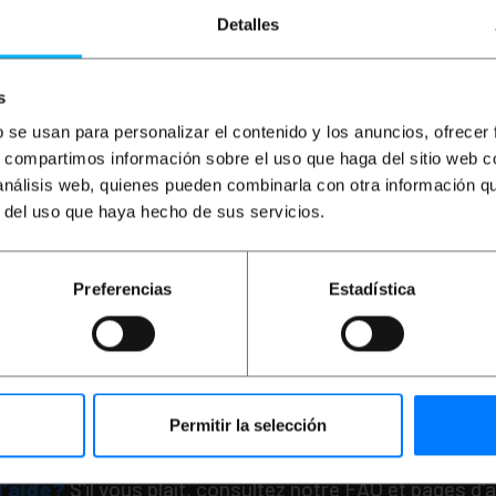
Detalles
s
b se usan para personalizar el contenido y los anuncios, ofrecer
s, compartimos información sobre el uso que haga del sitio web 
 análisis web, quienes pueden combinarla con otra información q
BEMATIK
Girafe debout
Microphone Stand B
r del uso que haya hecho de sus servicios.
PVP
PVD
Preferencias
Estadística
33,72
€
28,25
€
33,72
€
VAT inc.
Livraison immédiate
REF:
XH082
Quantité
Permitir la selección
d'aide?
S'il vous plaît, consultez notre FAQ et pages d'a