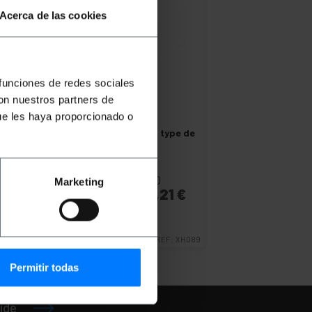
Acerca de las cookies
 funciones de redes sociales
con nuestros partners de
ue les haya proporcionado o
BEMATIK
Support
extensible pour 3M type de
micro girafe
PVP
PVD
Marketing
67,99
€
58,21
€
67,99
€
VAT inc.
Livraison immédiate
REF:
XH089
Quantité
Permitir todas
ide