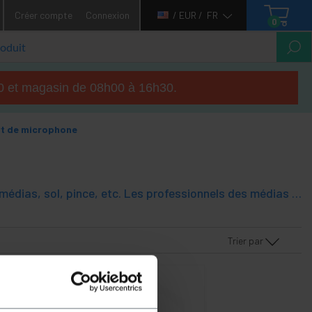
Créer compte
Connexion
/ EUR /
FR
0
h00 et magasin de 08h00 à 16h30.
t de microphone
Supports pour microphones et accessoires microphone. Table d'échelle médias, sol, pince, etc. Les professionnels des médias et des accessoires de microphone qui couvrent tous les besoins.
Trier par