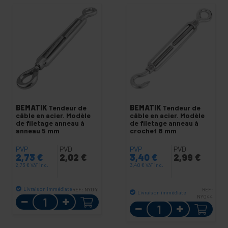
BEMATIK
Tendeur de
BEMATIK
Tendeur de
câble en acier. Modèle
câble en acier. Modèle
de filetage anneau à
de filetage anneau à
anneau 5 mm
crochet 8 mm
PVP
PVD
PVP
PVD
2,73
€
2,02
€
3,40
€
2,99
€
2,73
€
VAT inc.
3,40
€
VAT inc.
Livraison immédiate
REF:
NY041
REF:
Livraison immédiate
Quantité
NY044
Quantité