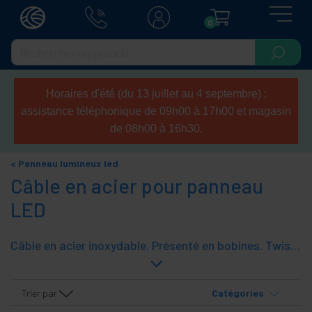
0
Horaires d'été (du 13 juillet au 4 septembre) :
assistance téléphonique de 09h00 à 17h00 et magasin
de 08h00 à 16h30.
Panneau lumineux led
Câble en acier pour panneau
LED
Câble en acier inoxydable. Présenté en bobines. Twisted acier inoxydable, haute resistenta. Voir la gamme d'accessoires pour l'installation correcte du câble d'acier (clips, dés à coudre, etc.).
Trier par
Catégories