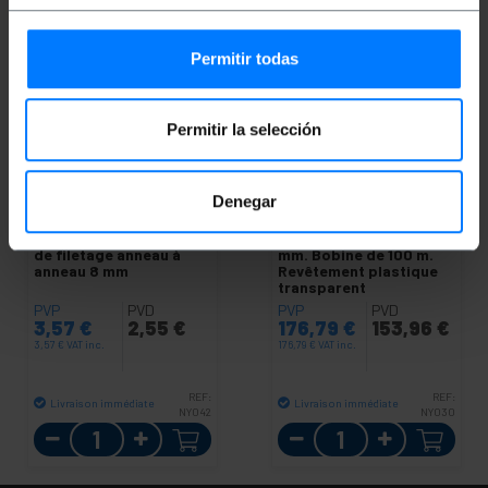
Permitir todas
Permitir la selección
Denegar
BEMATIK
Tendeur de
BEMATIK
Câble en acier
câble en acier. Modèle
inoxydable 7x19 de 6,0
de filetage anneau à
mm. Bobine de 100 m.
anneau 8 mm
Revêtement plastique
transparent
PVP
PVD
PVP
PVD
3,57
€
2,55
€
176,79
€
153,96
€
3,57
€
VAT inc.
176,79
€
VAT inc.
REF:
REF:
Livraison immédiate
Livraison immédiate
NY042
NY030
Quantité
Quantité