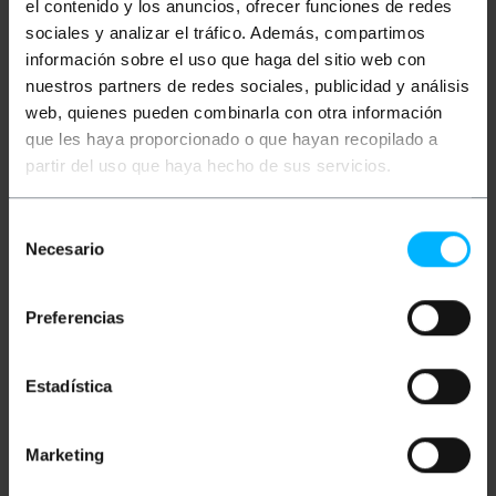
el contenido y los anuncios, ofrecer funciones de redes
sociales y analizar el tráfico. Además, compartimos
información sobre el uso que haga del sitio web con
nuestros partners de redes sociales, publicidad y análisis
web, quienes pueden combinarla con otra información
que les haya proporcionado o que hayan recopilado a
partir del uso que haya hecho de sus servicios.
Selección
BEMATIK
Tendeur de
BEMATIK
Tendeur de
câble en acier. Modèle
câble en acier. Modèle
Necesario
de
de fourche à anneau
de fourche à fourche
fileté 10 mm
filetée 8 mm
consentimiento
Preferencias
PVP
PVD
PVP
PVD
9,95
€
8,70
€
6,11
€
4,74
€
9,95
€
VAT inc.
6,11
€
VAT inc.
Estadística
REF:
REF:
Livraison immédiate
Livraison immédiate
NY048
NY046
Quantité
Quantité
Marketing