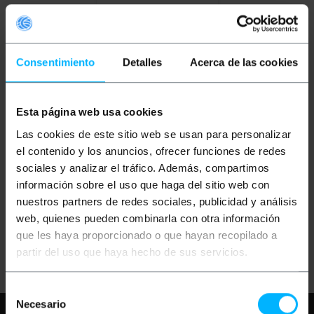
Consentimiento
Detalles
Acerca de las cookies
OUTLET
40%
Esta página web usa cookies
BEMATIK
IDC40M
Las cookies de este sitio web se usan para personalizar
connecteur IDE
el contenido y los anuncios, ofrecer funciones de redes
sociales y analizar el tráfico. Además, compartimos
PVP
PVD
información sobre el uso que haga del sitio web con
0,39
€
0,35
€
nuestros partners de redes sociales, publicidad y análisis
0,23
€
0,21
€
0,23
€
VAT inc.
web, quienes pueden combinarla con otra información
que les haya proporcionado o que hayan recopilado a
REF:
Livraison immédiate
CM050
partir del uso que haya hecho de sus servicios.
Quantité
Selección
Necesario
de
Besoin d'aide?
S'il vous plaît, consultez