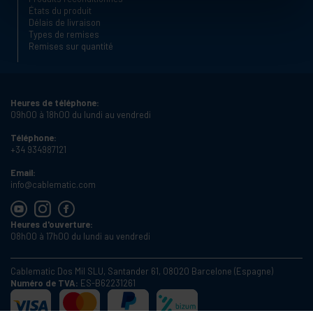
États du produit
Délais de livraison
Types de remises
Remises sur quantité
Heures de téléphone:
09h00 à 18h00 du lundi au vendredi
Téléphone:
+34 934987121
Email:
info@cablematic.com
Heures d'ouverture:
08h00 à 17h00 du lundi au vendredi
Cablematic Dos Mil SLU, Santander 61, 08020 Barcelone (Espagne)
Numéro de TVA:
ES-B62231261