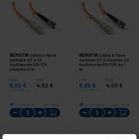
BEMATIK
Câble à fibre
BEMATIK
Câble à fibre
optique ST à SC
optique ST à simplex SC
multimode 50/125
multimode 50/125 de 1
simplex 2 m
m
PVP
PVD
PVP
PVD
5,02
€
4,52
€
5,00
€
4,03
€
5,02
€
VAT inc.
5,00
€
VAT inc.
En 4 semaines
En 4 semaines
REF:
FX023
REF:
FX022
Quantité
Quantité