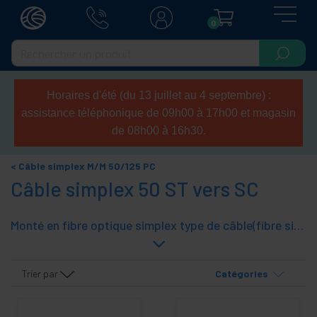
0
Horaires d'été (du 13 juillet au 4 septembre) :
assistance téléphonique de 09h00 à 17h00 et magasin
de 08h00 à 16h30.
Câble simplex M/M 50/125 PC
Câble simplex 50 ST vers SC
Monté en fibre optique simplex type de câble(fibre simple), MM (multimode) et l"article de la fibre de base de 50/125. C"est tuyaux á une extrémité et un connecteur ST disponible á l"autre extrémité d"un connecteur LC.
Trier par
Catégories