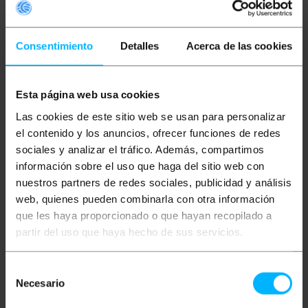
Consentimiento
Detalles
Acerca de las cookies
Esta página web usa cookies
BEMATIK
Câble à fibre
BEMATIK
Câble à fibre
Las cookies de este sitio web se usan para personalizar
optique ST à simplex SC
optique ST à simplex SC
multimode 50/125 de 3
multimode 50/125 de 5
el contenido y los anuncios, ofrecer funciones de redes
m
m
sociales y analizar el tráfico. Además, compartimos
información sobre el uso que haga del sitio web con
PVP
PVD
PVP
PVD
5,54
€
4,99
€
6,56
€
5,90
€
nuestros partners de redes sociales, publicidad y análisis
5,54
€
VAT inc.
6,56
€
VAT inc.
web, quienes pueden combinarla con otra información
que les haya proporcionado o que hayan recopilado a
En 4 semaines
En 4 semaines
REF:
FX024
REF:
FX025
partir del uso que haya hecho de sus servicios.
Quantité
Quantité
Selección
Necesario
de
consentimiento