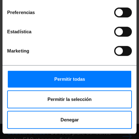
consentimiento
Preferencias
Estadística
INDISPONIBLE
Marketing
BEMATIK
Câble à fibre
optique monomode
Simplex 9/125 G652D
OS2 LC/UPC vers
SC/UPC de 5 m
PVP
PVD
Permitir todas
4,12
€
3,60
€
4,12
€
VAT inc.
Permitir la selección
REF:
FL095
FAITES-MOI SAVOIR
QUAND IL Y A DU
STOCK
Denegar
Besoin d'aide?
S'il vous plaît, consultez