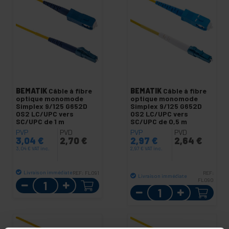
BEMATIK
Câble à fibre
BEMATIK
Câble à fibre
optique monomode
optique monomode
Simplex 9/125 G652D
Simplex 9/125 G652D
OS2 LC/UPC vers
OS2 LC/UPC vers
SC/UPC de 1 m
SC/UPC de 0,5 m
PVP
PVD
PVP
PVD
3,04
€
2,70
€
2,97
€
2,64
€
3,04
€
VAT inc.
2,97
€
VAT inc.
Livraison immédiate
REF:
FL091
REF:
Livraison immédiate
Quantité
FL090
Quantité