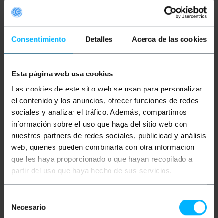
Consentimiento
Detalles
Acerca de las cookies
Esta página web usa cookies
BEMATIK
Câble à fibre
BEMATIK
Câble à fibre
Las cookies de este sitio web se usan para personalizar
optique monomode
optique monomode
Simplex 9/125 G652D
Simplex 9/125 G652D
el contenido y los anuncios, ofrecer funciones de redes
OS2 LC/UPC vers
OS2 LC/UPC vers
sociales y analizar el tráfico. Además, compartimos
SC/UPC de 2 m
SC/UPC de 3 m
información sobre el uso que haga del sitio web con
PVP
PVD
PVP
PVD
3,24
€
2,88
€
3,44
€
3,06
€
nuestros partners de redes sociales, publicidad y análisis
3,24
€
VAT inc.
3,44
€
VAT inc.
web, quienes pueden combinarla con otra información
que les haya proporcionado o que hayan recopilado a
Livraison immédiate
REF:
FL092
REF:
Livraison immédiate
partir del uso que haya hecho de sus servicios.
Quantité
FL093
Quantité
Selección
Necesario
de