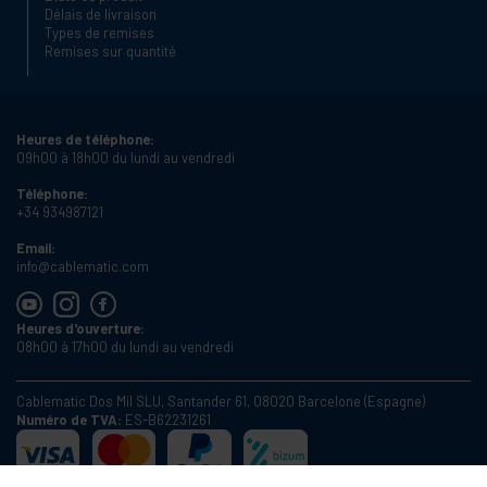
Délais de livraison
Types de remises
Remises sur quantité
Heures de téléphone:
09h00 à 18h00 du lundi au vendredi
Téléphone:
+34 934987121
Email:
info@cablematic.com
Heures d'ouverture:
08h00 à 17h00 du lundi au vendredi
Cablematic Dos Mil SLU, Santander 61, 08020 Barcelone (Espagne)
Numéro de TVA:
ES-B62231261