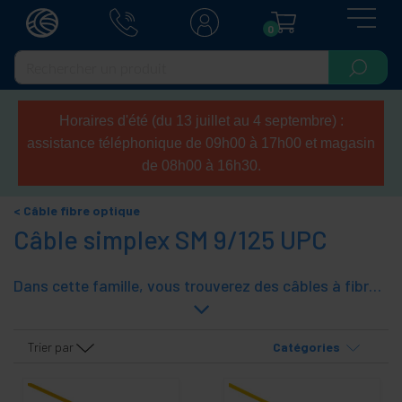
0
Horaires d'été (du 13 juillet au 4 septembre) :
assistance téléphonique de 09h00 à 17h00 et magasin
de 08h00 à 16h30.
Câble fibre optique
Câble simplex SM 9/125 UPC
Dans cette famille, vous trouverez des câbles à fibres optiques déjà assemblés de différentes longueurs basés sur des connecteurs ST, SC, LC, MTRJ, FDDI et MU. Le câble est simplex d'une fibre, monomode et de type 9/125. Câble à fibre optique dans lequel au moins un des connecteurs a un polissage UPC.
Trier par
Catégories