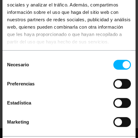
sociales y analizar el tráfico. Además, compartimos
información sobre el uso que haga del sitio web con
nuestros partners de redes sociales, publicidad y análisis
web, quienes pueden combinarla con otra información
que les haya proporcionado o que hayan recopilado a
partir del uso que haya hecho de sus servicios.
OUTLET
55%
BEMATIK
Étui pour
BEMATIK
Étui en
Selección
lentilles de l'objectif et
silicone rouge pour
de la caméra GoPro HD
caméra Gopro Hero 3
Necesario
de
Hero 3 ST77
consentimiento
PVP
PVD
PVP
PVD
0,38
€
0,37
€
0,83
€
0,79
€
Preferencias
0,37
€
0,36
€
0,38
€
VAT inc.
0,37
€
VAT inc.
Estadística
REF:
REF:
Livraison immédiate
Livraison immédiate
HR052
HR032
Quantité
Quantité
Marketing
Besoin d'aide?
S'il vous plaît, consultez