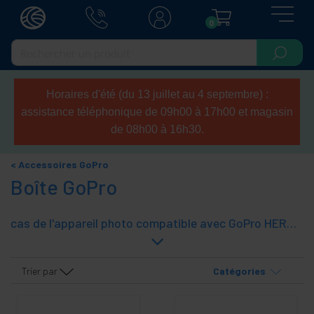
0
Horaires d'été (du 13 juillet au 4 septembre) :
assistance téléphonique de 09h00 à 17h00 et magasin
de 08h00 à 16h30.
Accessoires GoPro
Boîte GoPro
cas de l'appareil photo compatible avec GoPro HERO-3-2 HERO et HD HERO GoPro caméras à partir de modèles. Dans ces cas, la caméra GoPro sera plus protégée.
Trier par
Catégories