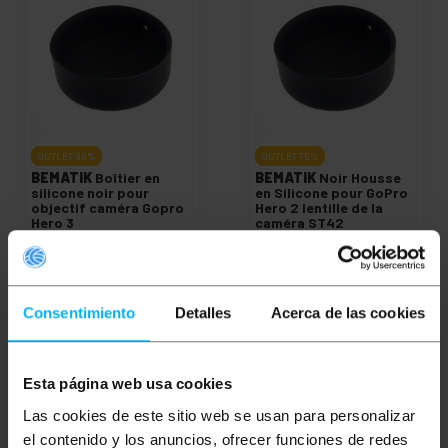
OUTLET
90%
OUTLET
75%
BEMATIK
Boîtier en
BEMATIK
Noir Housse
silicone noir pour
en Silicone pour GoPro
objectif caméra Gopro
Hero 2 lentille de la
Hero 3
caméra ST42
PVP
PVD
PVP
PVD
1,32
€
1,17
€
0,79
€
0,69
€
0,13
€
0,12
€
0,20
€
0,17
€
0,13
€
VAT inc.
0,20
€
VAT inc.
Consentimiento
Detalles
Acerca de las cookies
REF:
REF:
Livraison immédiate
Livraison immédiate
HR033
HR028
Quantité
Quantité
Esta página web usa cookies
Las cookies de este sitio web se usan para personalizar
el contenido y los anuncios, ofrecer funciones de redes