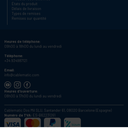
États du produit
Délais de livraison
Types de remises
Remises sur quantité
Heures de téléphone:
09h00 à 18h00 du lundi au vendredi
Téléphone:
+34 934987121
Email:
info@cablematic.com
Heures d'ouverture:
08h00 à 17h00 du lundi au vendredi
Cablematic Dos Mil SLU, Santander 61, 08020 Barcelone (Espagne)
Numéro de TVA:
ES-B62231261