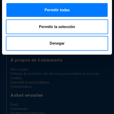
notre FAQ et pages d'aide
Permitir todas
Service client
Permitir la selección
Informations de contact
Notre magasin
Êtes-vous un fabricant ou un distributeur?
Canal des plaintes
Denegar
Chariots de charge pour ordinateurs portables et tablettes
Rack Dolapları
À propos de Cablematic
Notre équipe
Politique de protection des données personnelles et vie privée
Cookies
Copyright et avis juridiques
Commentaires
Achat sécurisé
Devis
Commander
Produits reconditionnés