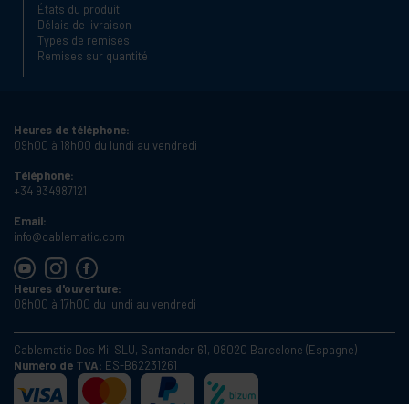
États du produit
Délais de livraison
Types de remises
Remises sur quantité
Heures de téléphone:
09h00 à 18h00 du lundi au vendredi
Téléphone:
+34 934987121
Email:
info@cablematic.com
Heures d'ouverture:
08h00 à 17h00 du lundi au vendredi
Cablematic Dos Mil SLU, Santander 61, 08020 Barcelone (Espagne)
Numéro de TVA:
ES-B62231261