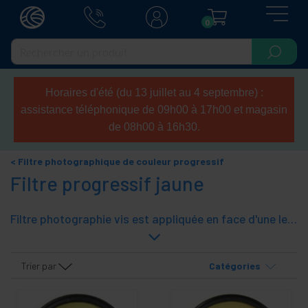
0
Horaires d'été (du 13 juillet au 4 septembre) :
assistance téléphonique de 09h00 à 17h00 et magasin
de 08h00 à 16h30.
Filtre photographique de couleur progressif
Filtre progressif jaune
Filtre photographie vis est appliquée en face d'une lentille d'une caméra pour obtenir un effet donnée. Filtre de couleur jaune comprenant un passe progressives optiques à partir d'au jaune clair, divisé par un axe central imaginaire. Il a double fil de définir des filtres ou autres boucliers que filtre. Fait lentille en verre et l'anneau métallique.
Trier par
Catégories