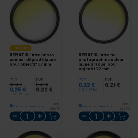
OUTLET
35%
BEMATIK
Filtre photo
BEMATIK
Filtre de
couleur dégradé jaune
photographie couleur
pour objectif 67 mm
jaune graduel pour
objectif 72 mm
PVP
PVD
PVP
PVD
0,22
€
0,21
€
0,39
€
0,34
€
0,25
€
0,22
€
0,22
€
VAT inc.
0,25
€
VAT inc.
REF:
REF:
Livraison immédiate
Livraison immédiate
EG075
EG076
Quantité
Quantité