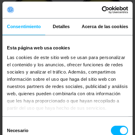
Consentimiento
Detalles
Acerca de las cookies
OUTLET
35%
Esta página web usa cookies
BEMATIK
Filtre photo
BEMATIK
Filtre de
couleur dégradé jaune
photographie couleur
Las cookies de este sitio web se usan para personalizar
pour objectif 62 mm
graduelle jaune pour
el contenido y los anuncios, ofrecer funciones de redes
objectif de 52 mm
sociales y analizar el tráfico. Además, compartimos
PVP
PVD
PVP
PVD
información sobre el uso que haga del sitio web con
0,22
€
0,21
€
0,39
€
0,34
€
0,25
€
0,22
€
nuestros partners de redes sociales, publicidad y análisis
0,22
€
VAT inc.
0,25
€
VAT inc.
web, quienes pueden combinarla con otra información
que les haya proporcionado o que hayan recopilado a
REF:
REF:
Livraison immédiate
Livraison immédiate
EG074
EG072
partir del uso que haya hecho de sus servicios.
Quantité
Quantité
Selección
Necesario
de