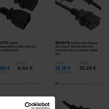
ATIK
Cable
BEMATIK
Câble électrique
limentation IEC-60320
3x1.5mm² IEC60320 C19-
 m (C19/C20)
femelle vers Schuko-mâle
3m
P
PVD
PVP
PVD
,80
€
8,44
€
13,13
€
10,26
€
0
€
VAT inc.
13,13
€
VAT inc.
ivraison immédiate
Livraison immédiate
REF:
FA096
REF:
CL012
Quantité
Quantité