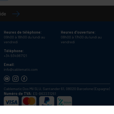
ide
Heures de téléphone:
Heures d'ouverture:
09h00 à 18h00 du lundi au
08h00 à 17h00 du lundi au
vendredi
vendredi
Téléphone:
+34 934987121
Email:
info@cablematic.com
Cablematic Dos Mil SLU, Santander 61, 08020 Barcelone (Espagne)
Numéro de TVA:
ES-B62231261