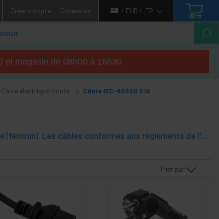
Créer compte
Connexion
/ EUR /
FR
0
h00 et magasin de 08h00 à 16h30.
Câble électrique monté
Câble IEC-60320 C19
Câble électrique monté l'un des connecteurs est la CEI-60320 C19 modèle (féminin). Les câbles conformes aux règlements de l'UE.
Trier par