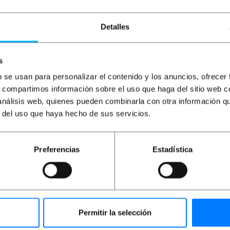
Detalles
s
b se usan para personalizar el contenido y los anuncios, ofrecer
s, compartimos información sobre el uso que haga del sitio web 
LE
INDISPONIBLE
IN
 análisis web, quienes pueden combinarla con otra información q
le électrique
BEMATIK
Câble électrique
BEM
19-H/SCHUKO-M
3x1.5mm² IEC60320 C19-
de 
r del uso que haya hecho de sus servicios.
femelle vers Schuko-mâle
IEC
0.8m
ali
C14
PVD
PVP
PVD
PV
Preferencias
Estadística
9,56
€
6,31
€
4,93
€
10
6,31
€
VAT inc.
10,16
REF:
CL013
REF:
CL010
 SAVOIR QUAND
FAITES-MOI SAVOIR QUAND
FA
 DU STOCK
IL Y A DU STOCK
Permitir la selección