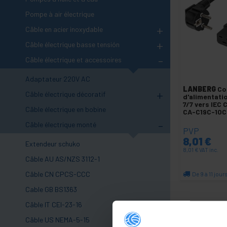
Pompe à air électrique
+
Câble en acier inoxydable
+
Câble électrique basse tensión
-
Câble électrique et accessoires
Adaptateur 220V AC
LANBERG
Co
+
Câble électrique décoratif
d'alimentati
7/7 vers IEC 
Câble électrique en bobine
CA-C19C-10
-
Câble électrique monté
PVP
8,01
€
Extendeur schuko
8,01
€
VAT inc.
Câble AU AS/NZS 3112-1
Câble CN CPCS-CCC
De 9 à 11 jour
Qu
Cable GB BS1363
Câble IT CEI-23-16
Câble US NEMA-5-15