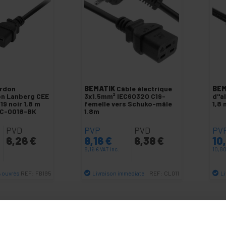
rdon
BEMATIK
Câble électrique
BEM
on Lanberg CEE
3x1.5mm² IEC60320 C19-
d"a
C19 noir 1,8 m
femelle vers Schuko-mâle
1,8
CC-0018-BK
1.8m
PVD
PVP
PVD
PV
6,26
€
8,16
€
6,38
€
10
8,16
€
VAT inc.
10,8
s ouvrés
Livraison immédiate
L
REF:
FB195
REF:
CL011
antité
Quantité