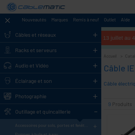
Nouveautés
Marques
Remis à neuf
Outlet
Aide
+
Câbles et réseaux
Horaires d'été (du 13 juillet a
+
Racks et serveurs
Accueil
Cata
+
Audio et Vidéo
Câble I
+
Éclairage et son
+
Photographie
9
Produits
-
Outillage et quincaillerie
+
Accessoires pour sols, portes et fenêtres
Pompes à huile et à eau