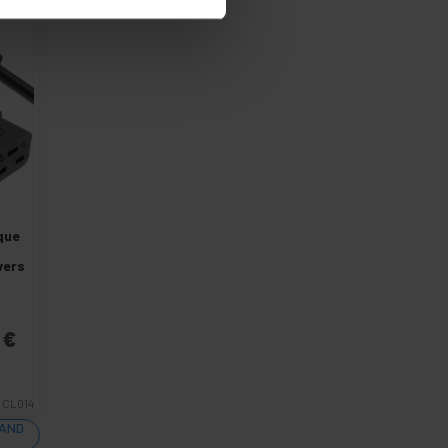
que
vers
9
€
CL014
UAND