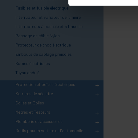
Fusibles et fusible électrique
Interrupteur et variateur de lumière
Interrupteurs à bascule et à bascule
Passage de câble Nylon
Protecteur de choc électrique
Embouts de câblage préisolés
Bornes électriques
Tuyau ondulé
+
Protection et boîtes électriques
+
Serrures de sécurité
Colles et Colles
+
Mètres et Testeurs
+
Plomberie et accessoires
+
Outils pour la voiture et l'automobile