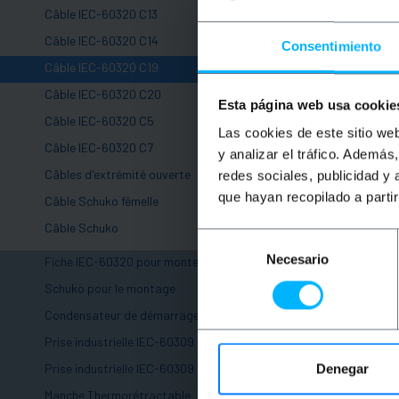
Câble IEC-60320 C13
Câble IEC-60320 C14
Consentimiento
Câble IEC-60320 C19
Câble IEC-60320 C20
Esta página web usa cookie
Câble IEC-60320 C5
Las cookies de este sitio we
Câble IEC-60320 C7
y analizar el tráfico. Ademá
INDISPONIB
Câbles d'extrémité ouverte
redes sociales, publicidad y
BEMATIK
Câb
3x1.5mm² C
que hayan recopilado a parti
Câble Schuko fêmelle
5m
Câble Schuko
Selección
PVP
Necesario
de
Fiche IEC-60320 pour monter
11,70
€
consentimiento
Schuko pour le montage
11,70
€
VAT inc.
Condensateur de démarrage
Prise industrielle IEC-60309 bleu
FAITES-MOI
IL Y A
Prise industrielle IEC-60309 rouge
Denegar
+
Manche Thermorétractable