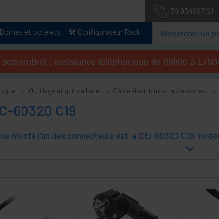
+34 934987121
Bornes et potelets
🛠️ Configurateur Rack
u 4 septembre) : assistance téléphonique de 09h00 à 17
logue
Outillage et quincaillerie
Câble électrique et accessoires
EC-60320 C19