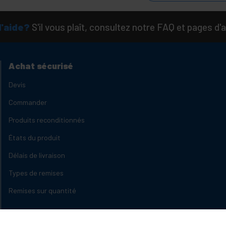
d'aide?
S'il vous plaît, consultez notre FAQ et pages d'a
Achat sécurisé
Devis
Commander
Produits reconditionnés
États du produit
Délais de livraison
Types de remises
Remises sur quantité