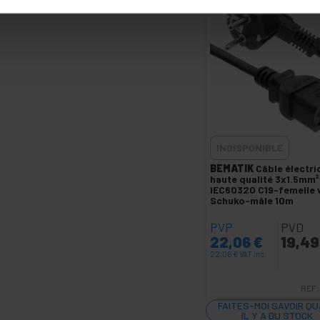
INDISPONIBLE
BEMATIK
Câble électri
haute qualité 3x1.5mm²
IEC60320 C19-femelle 
Schuko-mâle 10m
PVP
PVD
22,06
€
19,4
22,06
€
VAT inc.
REF:
FAITES-MOI SAVOIR Q
IL Y A DU STOCK