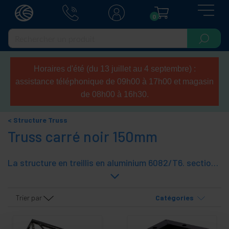
0
Horaires d'été (du 13 juillet au 4 septembre) :
assistance téléphonique de 09h00 à 17h00 et magasin
de 08h00 à 16h30.
Structure Truss
Truss carré noir 150mm
La structure en treillis en aluminium 6082/T6. section de renfort est 150mm côté carré. Différentes fermes permettent la fixation de composants avec des boulons M8. Facile à installer et à configurer en fonction des besoins du client. Idéal pour une utilisation sur scène, stades, stand, les exposants, cabines de DJ, clubs, concerts, tels que les luminaires, les structures d'appui, etc. Facile à monter, démonter ettransport. Il est léger et durable, grâce à laquelle est réalisée en aluminium. Résistance externe comme l'aluminium ne rouille pas.
Trier par
Catégories