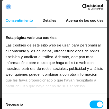
Consentimiento
Detalles
Acerca de las cookies
Esta página web usa cookies
OUTLET
80%
OUTLET
80%
BEMATIK
Truss carré de
BEMATIK
Truss 150mm
Las cookies de este sitio web se usan para personalizar
150mm de noir en
aluminium carré union
aluminium de type T
de cube noir
el contenido y los anuncios, ofrecer funciones de redes
sociales y analizar el tráfico. Además, compartimos
información sobre el uso que haga del sitio web con
PVP
PVD
PVP
PVD
119,02
€
101,48
€
34,72
€
29,60
€
nuestros partners de redes sociales, publicidad y análisis
23,80
€
20,30
€
6,94
€
5,92
€
web, quienes pueden combinarla con otra información
23,80
€
VAT inc.
6,94
€
VAT inc.
que les haya proporcionado o que hayan recopilado a
Livraison immédiate
Livraison immédiate
REF:
XT036
REF:
XT039
partir del uso que haya hecho de sus servicios.
Quantité
Quantité
Selección
Necesario
Besoin d'aide?
S'il vous plaît, consultez
de