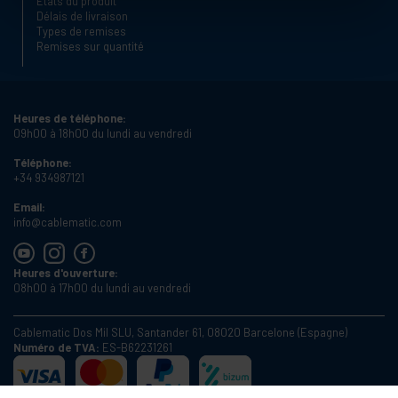
États du produit
Délais de livraison
Types de remises
Remises sur quantité
Heures de téléphone:
09h00 à 18h00 du lundi au vendredi
Téléphone:
+34 934987121
Email:
info@cablematic.com
Heures d'ouverture:
08h00 à 17h00 du lundi au vendredi
Cablematic Dos Mil SLU, Santander 61, 08020 Barcelone (Espagne)
Numéro de TVA:
ES-B62231261