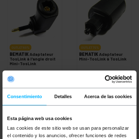
OUTLET
80%
OUTLET
75%
BEMATIK
Adaptateur
BEMATIK
Adaptateur
TosLink à l'angle droit
Mini-TosLink à TosLink
Mini-TosLink
PVP
PVD
PVP
PVD
0,84
€
0,74
€
0,79
€
0,69
€
0,17
€
0,15
€
0,20
€
0,17
€
0,17
€
VAT inc.
0,20
€
VAT inc.
Consentimiento
Detalles
Acerca de las cookies
Livraison immédiate
REF:
REF:
TL036
Livraison immédiate
TL035
Quantité
Quantité
Esta página web usa cookies
Las cookies de este sitio web se usan para personalizar
el contenido y los anuncios, ofrecer funciones de redes