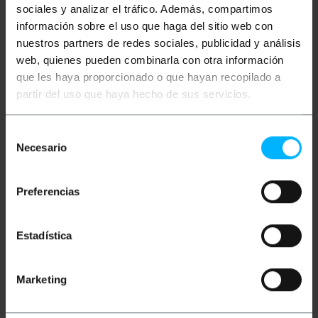
sociales y analizar el tráfico. Además, compartimos
información sobre el uso que haga del sitio web con
nuestros partners de redes sociales, publicidad y análisis
web, quienes pueden combinarla con otra información
que les haya proporcionado o que hayan recopilado a
partir del uso que haya hecho de sus servicios.
BEMATIK
Câble audio
BEMATIK
Câble audio
Selección
optique numérique
optique numérique
Toslink 3 m
Toslink 15 m
Necesario
de
consentimiento
PVP
PVD
PVP
PVD
3,87
€
3,40
€
9,72
€
7,55
€
Preferencias
3,87
€
VAT inc.
9,72
€
VAT inc.
Estadística
REF:
REF:
De 4 à 6 jours ouvrés
Livraison immédiate
TL003
TL008
Quantité
Quantité
Marketing