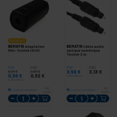
OUTLET
60%
BEMATIK
Adaptateur
BEMATIK
Câble audio
Mini-Toslink (H/H)
optique numérique
Toslink 2 m
PVP
PVD
PVP
PVD
3,56
€
3,13
€
0,91
€
0,81
€
0,36
€
0,32
€
3,56
€
VAT inc.
0,36
€
VAT inc.
REF:
REF:
Livraison immédiate
Livraison immédiate
TL033
TL002
Quantité
Quantité