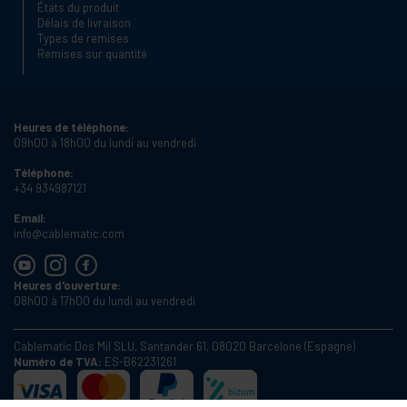
États du produit
Délais de livraison
Types de remises
Remises sur quantité
Heures de téléphone:
09h00 à 18h00 du lundi au vendredi
Téléphone:
+34 934987121
Email:
info@cablematic.com
Heures d'ouverture:
08h00 à 17h00 du lundi au vendredi
Cablematic Dos Mil SLU, Santander 61, 08020 Barcelone (Espagne)
Numéro de TVA:
ES-B62231261