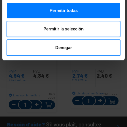
Permitir todas
Permitir la selección
Denegar
BEMATIK
Câble audio
BEMATIK
Câble audio
optique numérique
optique numérique
Toslink 5 m
Toslink 1 m
PVP
PVD
PVP
PVD
4,94
€
4,34
€
2,74
€
2,40
€
4,94
€
VAT inc.
2,74
€
VAT inc.
Livraison immédiate
REF:
REF:
TL001
Livraison immédiate
TL005
Quantité
Quantité
Besoin d'aide?
S'il vous plaît, consultez