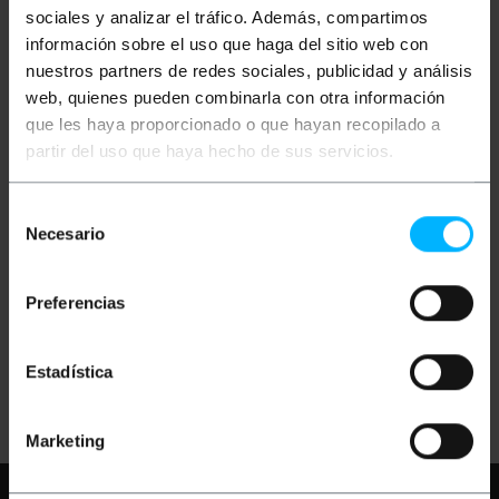
sociales y analizar el tráfico. Además, compartimos
información sobre el uso que haga del sitio web con
nuestros partners de redes sociales, publicidad y análisis
web, quienes pueden combinarla con otra información
que les haya proporcionado o que hayan recopilado a
partir del uso que haya hecho de sus servicios.
BEST
Brucelles de
Selección
précision droite pointe
MEILLEUR BST-250
Necesario
de
modèle
consentimiento
PVP
PVD
5,26
€
4,49
€
Preferencias
5,26
€
VAT inc.
Estadística
REF:
Livraison immédiate
NU023
Quantité
Marketing
Besoin d'aide?
S'il vous plaît, consultez