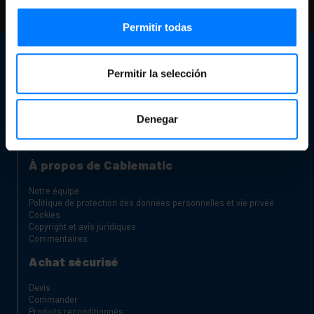
notre FAQ et pages d'aide
Permitir todas
Service client
Permitir la selección
Informations de contact
Notre magasin
Êtes-vous un fabricant ou un distributeur?
Canal des plaintes
Denegar
Chariots de charge pour ordinateurs portables et tablettes
Rack Dolapları
À propos de Cablematic
Notre équipe
Politique de protection des données personnelles et vie privée
Cookies
Copyright et avis juridiques
Commentaires
Achat sécurisé
Devis
Commander
Produits reconditionnés