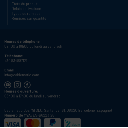
États du produit
Délais de livraison
Types de remises
Remises sur quantité
Heures de téléphone:
09h00 à 18h00 du lundi au vendredi
Téléphone:
+34 934987121
Email:
info@cablematic.com
Heures d'ouverture:
08h00 à 17h00 du lundi au vendredi
Cablematic Dos Mil SLU, Santander 61, 08020 Barcelone (Espagne)
Numéro de TVA:
ES-B62231261