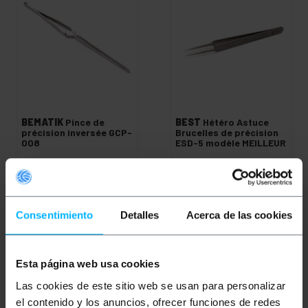
BEMATIK
Pince de
BEST
Hétéro Astuce
précision inversée GCP-
Brucelles de précision
008
ESD-5 modèle MEILLEUR
PVP
PVD
PVP
PVD
4,73
€
3,50
€
5,58
€
4,48
€
4,73
€
VAT inc.
5,58
€
VAT inc.
Consentimiento
Detalles
Acerca de las cookies
Livraison immédiate
REF:
TK094
REF:
Livraison immédiate
Quantité
NU031
Quantité
Esta página web usa cookies
Las cookies de este sitio web se usan para personalizar
el contenido y los anuncios, ofrecer funciones de redes