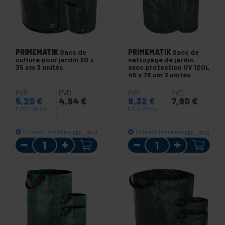
PRIMEMATIK
Sacs de
PRIMEMATIK
Sacs de
culture pour jardin 30 x
nettoyage de jardin
35 cm 3 unités
avec protection UV 120L
45 x 76 cm 3 unités
PVP
PVD
PVP
PVD
5,20
€
4,94
€
8,32
€
7,90
€
5,20
€
VAT inc.
8,32
€
VAT inc.
Livraison immédiate
Livraison immédiate
REF:
JR141
REF:
JR122
Quantité
Quantité