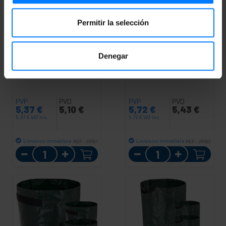
Permitir la selección
Denegar
PRIMEMATIK
Sacs de
PRIMEMATIK
Sacs de
culture de jardin 34 x 35
culture de jardin 34 x 45
cm 3 unités
cm 3 unités
PVP
PVD
PVP
PVD
5,37
€
5,10
€
5,72
€
5,43
€
5,37
€
VAT inc.
5,72
€
VAT inc.
Livraison immédiate
Livraison immédiate
REF:
JR191
REF:
JR192
Quantité
Quantité