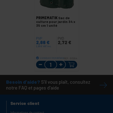
PRIMEMATIK
Sac de
culture pour jardin 34 x
35 cm 1 unité
PVP
PVD
2,86
€
2,72
€
2,86
€
VAT inc.
Livraison immédiate
REF:
S0294
Quantité
Besoin d'aide?
S'il vous plaît, consultez
notre FAQ et pages d'aide
Service client
Informations de contact