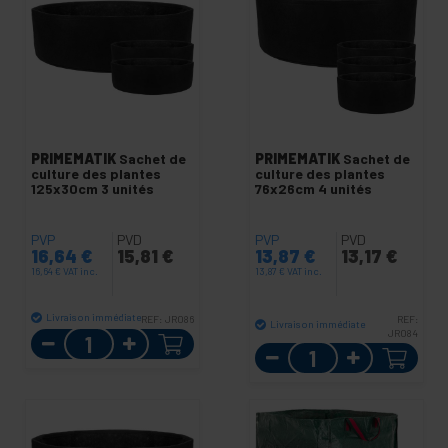
PRIMEMATIK
Sachet de
PRIMEMATIK
Sachet de
culture des plantes
culture des plantes
125x30cm 3 unités
76x26cm 4 unités
PVP
PVD
PVP
PVD
16,64
€
15,81
€
13,87
€
13,17
€
16,64
€
VAT inc.
13,87
€
VAT inc.
Livraison immédiate
REF:
JR086
REF:
Livraison immédiate
Quantité
JR084
Quantité