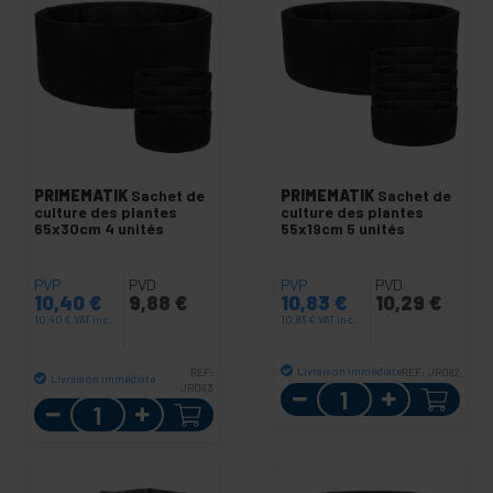
PRIMEMATIK
Sachet de
PRIMEMATIK
Sachet de
culture des plantes
culture des plantes
65x30cm 4 unités
55x19cm 5 unités
PVP
PVD
PVP
PVD
10,40
€
9,88
€
10,83
€
10,29
€
10,40
€
VAT inc.
10,83
€
VAT inc.
Livraison immédiate
REF:
REF:
JR082
Livraison immédiate
JR083
Quantité
Quantité