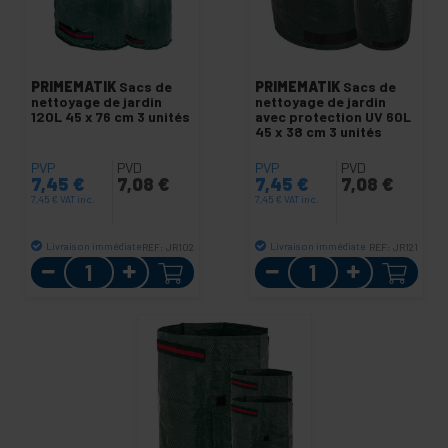
PRIMEMATIK
Sacs de
PRIMEMATIK
Sacs de
nettoyage de jardin
nettoyage de jardin
120L 45 x 76 cm 3 unités
avec protection UV 60L
45 x 38 cm 3 unités
PVP
PVD
PVP
PVD
7,45
€
7,08
€
7,45
€
7,08
€
7,45
€
VAT inc.
7,45
€
VAT inc.
Livraison immédiate
Livraison immédiate
REF:
JR102
REF:
JR121
Quantité
Quantité