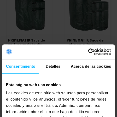
PRIMEMATIK
Sacs de
PRIMEMATIK
Sacs de
nettoyage de jardin
nettoyage de jardin
avec protection UV
272L 67 x 76 cm 3 unités
240L 80 x 47 cm 3
unités
PVP
PVD
PVP
PVD
9,88
€
9,39
€
17,33
€
16,47
€
Consentimiento
Detalles
Acerca de las cookies
9,88
€
VAT inc.
17,33
€
VAT inc.
Livraison immédiate
Livraison immédiate
REF:
JR123
REF:
JR181
Esta página web usa cookies
Quantité
Quantité
Las cookies de este sitio web se usan para personalizar
el contenido y los anuncios, ofrecer funciones de redes
sociales y analizar el tráfico. Además, compartimos
información sobre el uso que haga del sitio web con