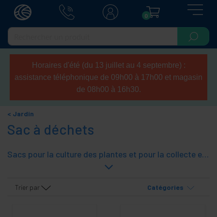
0
Horaires d'été (du 13 juillet au 4 septembre) :
assistance téléphonique de 09h00 à 17h00 et magasin
de 08h00 à 16h30.
Jardin
Sac à déchets
Sacs pour la culture des plantes et pour la collecte et le stockage des restes de taille. Perméable à l'eau et à l'air pour garantir un stockage optimal des objets et favoriser une croissance accélérée des plantes. Fabriqué avec un matériau de haute qualité, en tissu géotextile résistant. Ces sacs ont des poignées intégrées pour une portabilité facile, vous permettant de les transporter dans le jardin, la terrasse ou le porche.
Trier par
Catégories