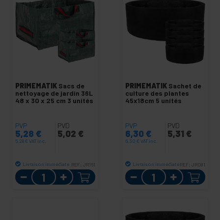
PRIMEMATIK
Sacs de
PRIMEMATIK
Sachet de
nettoyage de jardin 36L
culture des plantes
48 x 30 x 25 cm 3 unités
45x18cm 5 unités
PVP
PVD
PVP
PVD
5,28
€
5,02
€
6,30
€
5,31
€
5,28
€
VAT inc.
6,30
€
VAT inc.
Livraison immédiate
Livraison immédiate
REF:
JR161
REF:
JR081
Quantité
Quantité