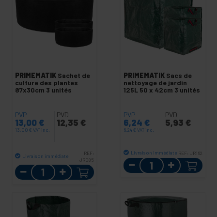
PRIMEMATIK
Sachet de
PRIMEMATIK
Sacs de
culture des plantes
nettoyage de jardin
87x30cm 3 unités
125L 50 x 42cm 3 unités
PVP
PVD
PVP
PVD
13,00
€
12,35
€
6,24
€
5,93
€
13,00
€
VAT inc.
6,24
€
VAT inc.
Livraison immédiate
REF:
REF:
JR162
Livraison immédiate
JR085
Quantité
Quantité